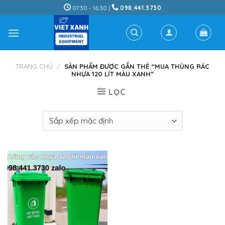
Skip
07:30 - 16:30 |
098.441.3730
to
content
TRANG CHỦ
/
SẢN PHẨM ĐƯỢC GẮN THẺ “MUA THÙNG RÁC
NHỰA 120 LÍT MÀU XANH”
LỌC