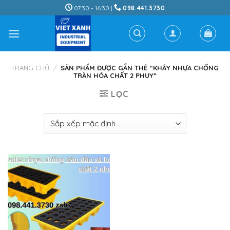
Skip
07:30 - 16:30 |
098.441.3730
to
content
TRANG CHỦ
/
SẢN PHẨM ĐƯỢC GẮN THẺ “KHÂY NHỰA CHỐNG
TRÀN HÓA CHẤT 2 PHUY”
LỌC