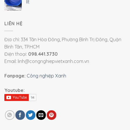
lít
LIÊN HỆ
Địa chỉ: 334 Tân Hòa Đông, Phường Bình Trị Đông, Quận
Bình Tân, TP.HCM
Điện thoại:
098.441.3730
Email: linh@congnghiepvietxanh.com.vn
Fanpage:
Công nghiệp Xanh
Youtube: