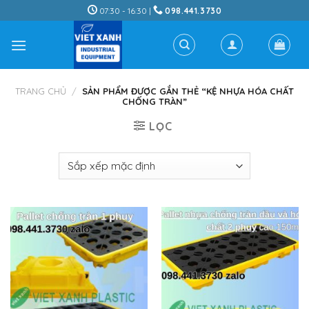
Skip
07:30 - 16:30 |
098.441.3730
to
content
TRANG CHỦ
/
SẢN PHẨM ĐƯỢC GẮN THẺ “KỆ NHỰA HÓA CHẤT
CHỐNG TRÀN”
LỌC