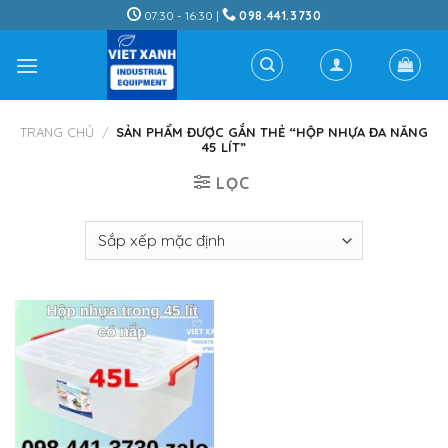
Skip
07:30 - 16:30 |
098.441.3730
to
content
TRANG CHỦ
/
SẢN PHẨM ĐƯỢC GẮN THẺ “HỘP NHỰA ĐA NĂNG
45 LÍT”
LỌC