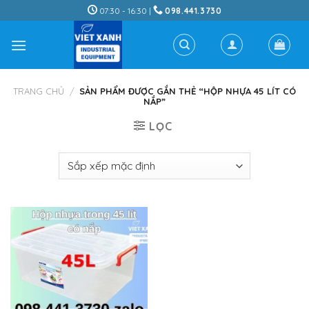
Skip
07:30 - 16:30 |
098.441.3730
to
content
TRANG CHỦ
/
SẢN PHẨM ĐƯỢC GẮN THẺ “HỘP NHỰA 45 LÍT CÓ
NẮP”
LỌC