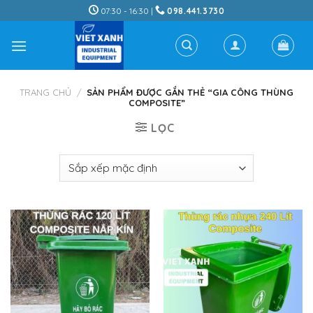
Skip
07:30 - 16:30 |
098.441.3730
to
content
TRANG CHỦ
/
SẢN PHẨM ĐƯỢC GẮN THẺ “GIA CÔNG THÙNG
COMPOSITE”
LỌC