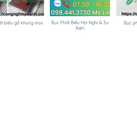
Bục Phát Biểu Hội Nghị & Sự
t biểu gỗ khung inox
Bục ph
Kiện