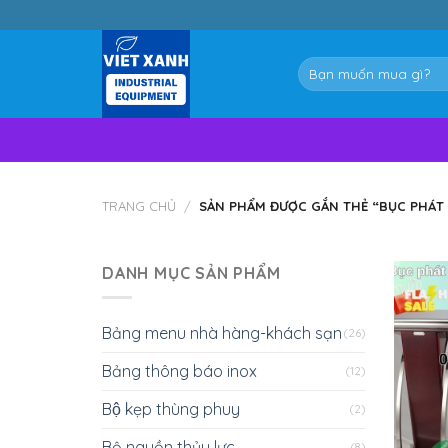
Skip
to
content
Tìm
kiếm:
TRANG CHỦ
/
SẢN PHẨM ĐƯỢC GẮN THẺ “BỤC PHÁT 
DANH MỤC SẢN PHẨM
Bảng menu nhà hàng-khách sạn
(26)
Bảng thông báo inox
(12)
Bộ kẹp thùng phuy
(2)
Bộ nguồn thủy lực
(8)