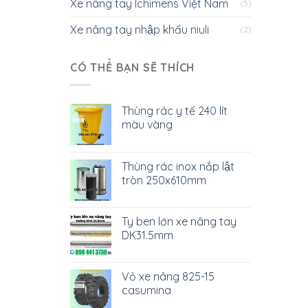
Xe nâng tay Ichimens Việt Nam
(5)
Xe nâng tay nhập khẩu niuli
(2)
CÓ THỂ BẠN SẼ THÍCH
Thùng rác y tế 240 lít
màu vàng
Thùng rác inox nắp lật
tròn 250x610mm
Ty ben lớn xe nâng tay
DK31.5mm
Vỏ xe nâng 825-15
casumina