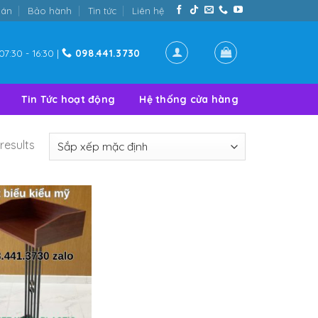
oán
Bảo hành
Tin tức
Liên hệ
07:30 - 16:30 |
098.441.3730
Tin Tức hoạt động
Hệ thống cửa hàng
results