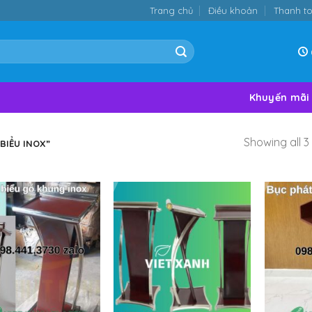
Trang chủ
Điều khoản
Thanh t
Khuyến mãi
Showing all 3 
BIỂU INOX”