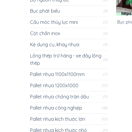
Bục phát biểu
(3)
Cẩu móc thủy lực mini
Bục phá
(2)
Cột chắn inox
(6)
Kệ dụng cụ, khay nhựa
(9)
Lồng thép trữ hàng - xe đầy lồng
(6)
thép
Pallet nhựa 1100x1100mm
(7)
Pallet nhựa 1200x1000
(17)
Pallet nhựa chống tràn dầu
(5)
Pallet nhựa công nghiệp
(63)
Pallet nhựa kích thước lớn
(12)
Pallet nhựa kích thước nhỏ
(11)