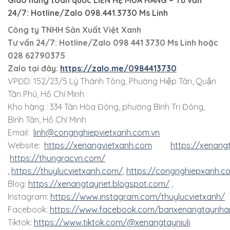
Giao hàng toàn quốc LIÊN HỆ MUA HÀNG
– Tư vấn
24/7: Hotline/Zalo 098.441.3730 Ms Linh
Công ty TNHH Sản Xuất Việt Xanh
Tư vấn 24/7: Hotline
/Zalo
098 441 3730
Ms Linh
hoặc
028 62790375
Zalo tại đây:
https://zalo.me/0984413730
VPĐD: 152/23/5 Lý Thánh Tông, Phường Hiệp Tân, Quận
Tân Phú, Hồ Chí Minh
Kho hàng : 334 Tân Hòa Đông, phường Bình Trị Đông,
Bình Tân, Hồ Chí Minh
Email:
linh@congnghiepvietxanh.com.vn
Website:
https://xenangvietxanh.com
https://xenang
https://thungracvn.com/
,
https://thuylucvietxanh.com/
,
https://congnghiepxanh.c
Blog:
https://xenangtaynet.blogspot.com/
,
Instagram:
https://www.instagram.com/thuylucvietxanh/
Facebook:
https://www.facebook.com/banxenangtaynha
Tiktok:
https://www.tiktok.com/@xenangtayniuli