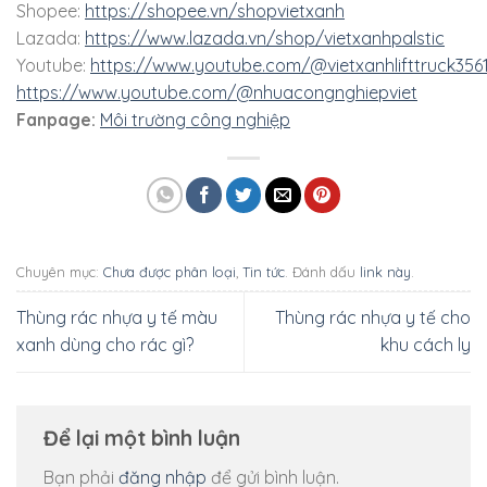
Shopee:
https://shopee.vn/shopvietxanh
Lazada:
https://www.lazada.vn/shop/vietxanhpalstic
Youtube:
https://www.youtube.com/@vietxanhlifttruck356
https://www.youtube.com/@nhuacongnghiepviet
Fanpage:
Môi trường công nghiệp
Chuyên mục:
Chưa được phân loại
,
Tin tức
. Đánh dấu
link này
.
Thùng rác nhựa y tế màu
Thùng rác nhựa y tế cho
xanh dùng cho rác gì?
khu cách ly
Để lại một bình luận
Bạn phải
đăng nhập
để gửi bình luận.