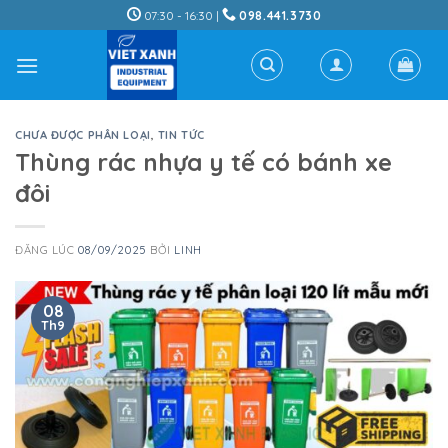
Skip
07:30 - 16:30 |
098.441.3730
to
content
CHƯA ĐƯỢC PHÂN LOẠI
,
TIN TỨC
Thùng rác nhựa y tế có bánh xe
đôi
ĐĂNG LÚC
08/09/2025
BỞI
LINH
08
Th9