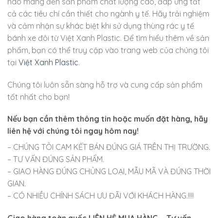
hào mang đến sản phẩm chất lượng cao, đáp ứng tất
cả các tiêu chí cần thiết cho ngành y tế. Hãy trải nghiệm
và cảm nhận sự khác biệt khi sử dụng thùng rác y tế
bánh xe đôi từ Việt Xanh Plastic. Để tìm hiểu thêm về sản
phẩm, bạn có thể truy cập vào trang web của chúng tôi
tại
Việt Xanh Plastic
.
Chúng tôi luôn sẵn sàng hỗ trợ và cung cấp sản phẩm
tốt nhất cho bạn!
Nếu bạn cần thêm thông tin hoặc muốn đặt hàng, hãy
liên hệ với chúng tôi ngay hôm nay!
– CHÚNG TÔI CAM KẾT BÁN ĐÚNG GIÁ TRÊN THỊ TRƯỜNG.
– TƯ VẤN ĐÚNG SẢN PHẨM.
– GIAO HÀNG ĐÚNG CHỦNG LOẠI, MẪU MÃ VÀ ĐÚNG THỜI
GIAN.
– CÓ NHIỀU CHÍNH SÁCH ƯU ĐÃI VỚI KHÁCH HÀNG.!!!!