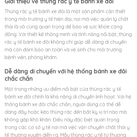
Giới thiệu về thùng rác y tế bánh xe đôi
Thùng rác y tế bánh xe đôi là một sản phẩm cần thiết
trong môi trường y tế hiện đại, nơi mà việc quản lý chất
thải là vô cùng quan trọng để bảo vệ sức khỏe cộng
đồng. Với thiết kế thông minh và tính năng nổi bật, thùng
rác y tế bánh xe đôi không chỉ giúp dễ dàng di chuyển
mà còn đảm bảo an toàn và vệ sinh cho môi trường
bệnh viện, phòng khám.
Dễ dàng di chuyển với hệ thống bánh xe đôi
chắc chắn
Một trong những ưu điểm nổi bật của thùng rác y tế
bánh xe đôi chính là khả năng di chuyển linh hoạt. Với hệ
thống bánh xe đôi chắc chắn, người dùng có thể dễ
dàng đẩy hoặc kéo thùng rác đến bất kỳ vị trí nào mà
không gặp khó khăn. Điều này đặc biệt quan trọng
trong các cơ sở y tế nơi mà việc vận chuyển chất thải y
tế thường xuyên diễn ra. Mẫu thùng rác y tế từ thương