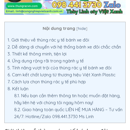
Nội dung trang
[
hide
]
1.
Giới thiệu về thùng rác y tế bánh xe đôi
2.
Dễ dàng di chuyển với hệ thống bánh xe đôi chắc chắn
3.
Thiết kế thông minh, tiện lợi
4.
Ứng dụng rộng rãi trong ngành y tế
5.
Tính năng vượt trội của thùng rác y tế bánh xe đôi
6.
Cam kết chất lượng từ thương hiệu Việt Xanh Plastic
7.
Cách lựa chọn thùng rác y tế phù hợp
8.
Kết luận
8.1.
Nếu bạn cần thêm thông tin hoặc muốn đặt hàng,
hãy liên hệ với chúng tôi ngay hôm nay!
8.2.
Giao hàng toàn quốc LIÊN HỆ MUA HÀNG – Tư vấn
24/7: Hotline/Zalo 098.441.3730 Ms Linh