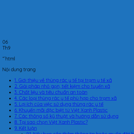
06
Th9
“`html
Nội dung trang
1.
Giới thiệu về thùng rác y tế tại trạm y tế xã
2.
Giải pháp nhỏ gọn, tiết kiệm cho tuyến xã
3.
Chất liệu và tiêu chuẩn an toàn
4.
Các loại thùng rác y tế phù hợp cho trạm xã
5.
Lợi ích của việc sử dụng thùng rác y tế
6.
Khuyến mãi đặc biệt từ Việt Xanh Plastic
7.
Các thông số kỹ thuật và hướng dẫn sử dụng
8.
Tại sao chọn Việt Xanh Plastic?
9.
Kết luận
9.1.
Nếu bạn cần thêm thông tin hoặc muốn đặt hà