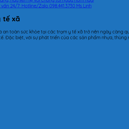
ấn 24/7: Hotline/Zalo 098.441.3730 Ms Linh
y tế xã
à an toàn sức khỏe tại các trạm y tế xã trở nên ngày càng q
 tế. Đặc biệt, với sự phát triển của các sản phẩm nhựa, thùng