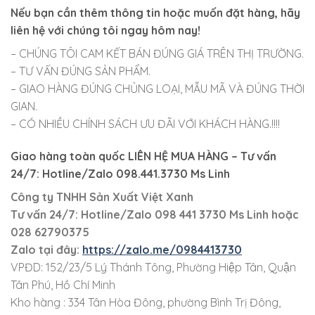
Nếu bạn cần thêm thông tin hoặc muốn đặt hàng, hãy
liên hệ với chúng tôi ngay hôm nay!
– CHÚNG TÔI CAM KẾT BÁN ĐÚNG GIÁ TRÊN THỊ TRƯỜNG.
– TƯ VẤN ĐÚNG SẢN PHẨM.
– GIAO HÀNG ĐÚNG CHỦNG LOẠI, MẪU MÃ VÀ ĐÚNG THỜI
GIAN.
– CÓ NHIỀU CHÍNH SÁCH ƯU ĐÃI VỚI KHÁCH HÀNG.!!!!
Giao hàng toàn quốc LIÊN HỆ MUA HÀNG
– Tư vấn
24/7: Hotline/Zalo 098.441.3730 Ms Linh
Công ty TNHH Sản Xuất Việt Xanh
Tư vấn 24/7: Hotline
/Zalo
098 441 3730
Ms Linh
hoặc
028 62790375
Zalo tại đây:
https://zalo.me/0984413730
VPĐD: 152/23/5 Lý Thánh Tông, Phường Hiệp Tân, Quận
Tân Phú, Hồ Chí Minh
Kho hàng : 334 Tân Hòa Đông, phường Bình Trị Đông,