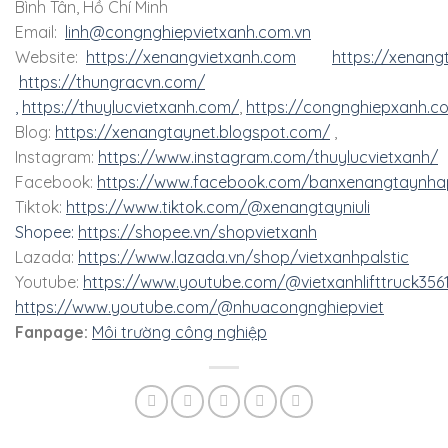
Bình Tân, Hồ Chí Minh
Email:
linh@congnghiepvietxanh.com.vn
Website:
https://xenangvietxanh.com
https://xenang
https://thungracvn.com/
,
https://thuylucvietxanh.com/
,
https://congnghiepxanh.c
Blog:
https://xenangtaynet.blogspot.com/
,
Instagram:
https://www.instagram.com/thuylucvietxanh/
Facebook:
https://www.facebook.com/banxenangtaynha
Tiktok:
https://www.tiktok.com/@xenangtayniuli
Shopee:
https://shopee.vn/shopvietxanh
Lazada:
https://www.lazada.vn/shop/vietxanhpalstic
Youtube:
https://www.youtube.com/@vietxanhlifttruck356
https://www.youtube.com/@nhuacongnghiepviet
Fanpage:
Môi trường công nghiệp