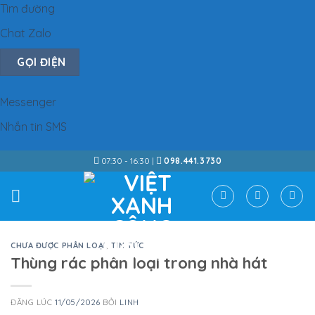
Tìm đường
Chat Zalo
GỌI ĐIỆN
Messenger
Nhắn tin SMS
Skip
07:30 - 16:30 |
098.441.3730
to
content
CHƯA ĐƯỢC PHÂN LOẠI
,
TIN TỨC
Thùng rác phân loại trong nhà hát
ĐĂNG LÚC
11/05/2026
BỞI
LINH