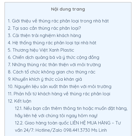
Nội dung trang
1.
Giới thiệu về thùng rác phân loại trong nhà hát
2.
Tại sao cần thùng rác phân loại?
3.
Cải thiện trải nghiệm khách hàng
4.
Hệ thống thùng rác phân loại tại nhà hát
5.
Thương hiệu Việt Xanh Plastic
6.
Chiến dịch quảng bá và ý thức cộng đồng
7.
Những thùng rác thân thiện với môi trường
8.
Cách tổ chức không gian cho thùng rác
9.
Khuyến khích ý thức của khán giả
10.
Nguyên liệu sản xuất thân thiện với môi trường
11.
Phản hồi từ khách hàng về thùng rác phân loại
12.
Kết luận
12.1.
Nếu bạn cần thêm thông tin hoặc muốn đặt hàng,
hãy liên hệ với chúng tôi ngay hôm nay!
12.2.
Giao hàng toàn quốc LIÊN HỆ MUA HÀNG – Tư
vấn 24/7: Hotline/Zalo 098.441.3730 Ms Linh