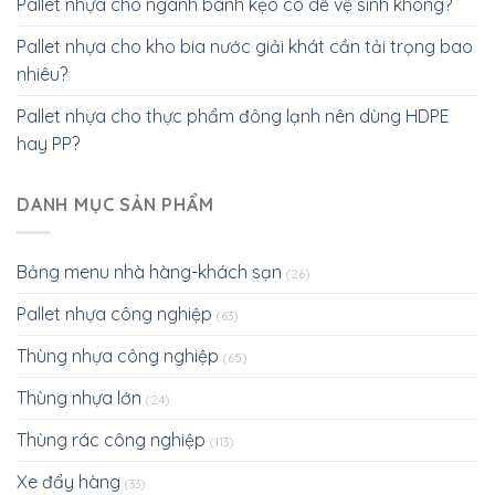
Pallet nhựa cho ngành bánh kẹo có dễ vệ sinh không?
Pallet nhựa cho kho bia nước giải khát cần tải trọng bao
nhiêu?
Pallet nhựa cho thực phẩm đông lạnh nên dùng HDPE
hay PP?
DANH MỤC SẢN PHẨM
Bảng menu nhà hàng-khách sạn
(26)
Pallet nhựa công nghiệp
(63)
Thùng nhựa công nghiệp
(65)
Thùng nhựa lớn
(24)
Thùng rác công nghiệp
(113)
Xe đẩy hàng
(33)