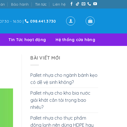
oán
Bảo hành
Tin tức
Liên hệ
07:30 - 16:30 |
098.441.3730
Tin Tức hoạt động
Hệ thống cửa hàng
BÀI VIẾT MỚI
Pallet nhựa cho ngành bánh kẹo
có dễ vệ sinh không?
Pallet nhựa cho kho bia nước
giải khát cần tải trọng bao
nhiêu?
Pallet nhựa cho thực phẩm
đông lạnh nên dùng HDPE hay