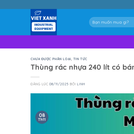
Skip
to
content
Tìm
kiếm:
CHƯA ĐƯỢC PHÂN LOẠI
,
TIN TỨC
Thùng rác nhựa 240 lít có bá
ĐĂNG LÚC
08/11/2025
BỞI
LINH
08
Th11