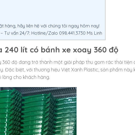
 hàng, hãy liên hệ với chúng tôi ngay hôm nay!
Tư vấn 24/7: Hotline/Zalo 098.441.3730 Ms Linh
a 240 lít có bánh xe xoay 360 độ
ay 360 độ đang trở thành một giải pháp thu gom rác thải tiện
 Đặc biệt, với thương hiệu Việt Xanh Plastic, sản phẩm này
i lòng cho khách hàng.