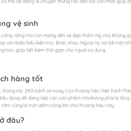
ệc có thể dễ dàng di chuyển thùng rác đến nơi cần thiết giúp 
àng vệ sinh
đến công năng mà còn mang đến vẻ đẹp thẩm mỹ cho không g
ợp với nhiều kiểu kiến trúc khác nhau. Ngoài ra, với bề mặt n
ng hơn, giúp tiết kiệm thời gian cho người sử dụng.
ách hàng tốt
t, thùng rác 240l bánh xe xoay của thương hiệu Việt Xanh Plas
i tiêu dùng dễ dàng tiếp cận sản phẩm mà không phải lo lắng 
n tâm cũng là một điểm cộng lớn cho thương hiệu này.
 ở đâu?