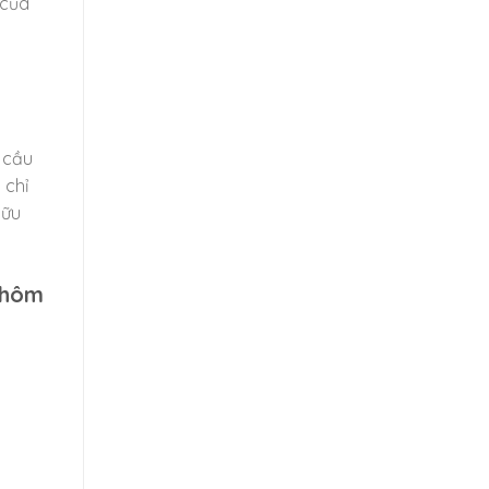
 của
 cầu
 chỉ
hữu
 hôm