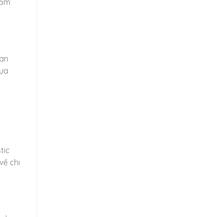
đảm
ian
hựa
tic
về chi