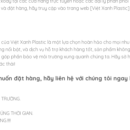
 xoay tại các cửa hàng trực tuyến hoặc các đại lý phân phối
m và đặt hàng, hãy truy cập vào trang web [Việt Xanh Plastic]
ộ của Việt Xanh Plastic là một lựa chọn hoàn hảo cho mọi nhu
năng nổi bật, và dịch vụ hỗ trợ khách hàng tốt, sản phẩm không
n góp phần bảo vệ môi trường xung quanh chúng ta. Hãy sở 
c thải!
uốn đặt hàng, hãy liên hệ với chúng tôi ngay
Ị TRƯỜNG.
ÚNG THỜI GIAN.
.!!!!