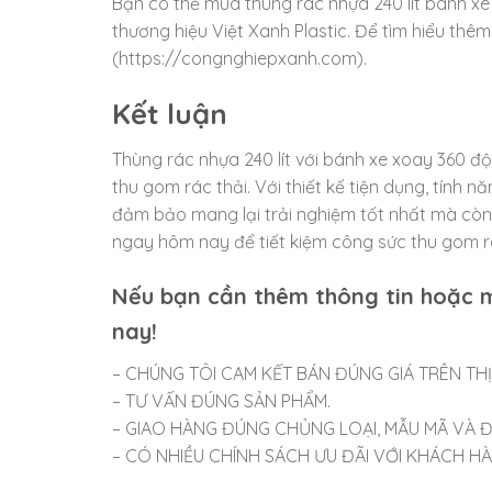
Bạn có thể mua thùng rác nhựa 240 lít bánh xe
thương hiệu Việt Xanh Plastic. Để tìm hiểu thê
(https://congnghiepxanh.com).
Kết luận
Thùng rác nhựa 240 lít với bánh xe xoay 360 đ
thu gom rác thải. Với thiết kế tiện dụng, tính 
đảm bảo mang lại trải nghiệm tốt nhất mà cò
ngay hôm nay để tiết kiệm công sức thu gom rá
Nếu bạn cần thêm thông tin hoặc m
nay!
– CHÚNG TÔI CAM KẾT BÁN ĐÚNG GIÁ TRÊN TH
– TƯ VẤN ĐÚNG SẢN PHẨM.
– GIAO HÀNG ĐÚNG CHỦNG LOẠI, MẪU MÃ VÀ Đ
– CÓ NHIỀU CHÍNH SÁCH ƯU ĐÃI VỚI KHÁCH HÀNG