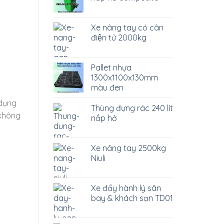
Xe nâng tay có cân
điện tử 2000kg
Pallet nhựa
1300x1100x130mm
màu đen
 dụng
Thùng đựng rác 240 lít
 không
nắp hở
Xe nâng tay 2500kg
Niuli
Xe đẩy hành lý sân
bay & khách sạn TD01