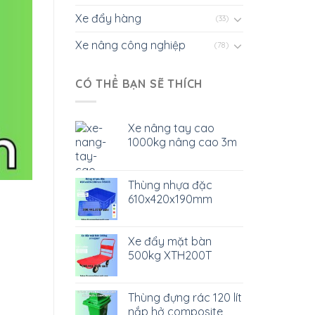
Xe đẩy hàng
(33)
Xe nâng công nghiệp
(78)
CÓ THỂ BẠN SẼ THÍCH
Xe nâng tay cao
1000kg nâng cao 3m
Thùng nhựa đặc
610x420x190mm
Xe đẩy mặt bàn
500kg XTH200T
Thùng đựng rác 120 lít
nắp hở composite