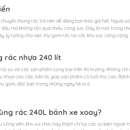
iến
 chuyển thùng rác trở nên dễ dàng hơn bao giờ hết. Người s
ỳ đâu mà không tốn quá nhiều công sức. Đây là một trong n
ay, lý tưởng cho việc thu gom rác tại các khu vực công cộng,
 rác nhựa 240 lít
trội so với các sản phẩm cùng loại trên thị trường. Không chỉ
u nhựa cao cấp, bền bỉ, giúp sản phẩm có tuổi thọ cao. Bánh
thu gom, đặc biệt trong những ngày hè oi ả.
hùng rác 240L bánh xe xoay?
 công viên, khu vui chơi, hay thậm chí tại các sự kiện ngoài tr