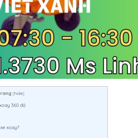
trang
[
hide
]
 xoay 360 độ
 xe xoay?