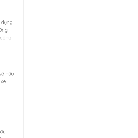
ử dụng
hững
 công
 sở hữu
 xe
ời,