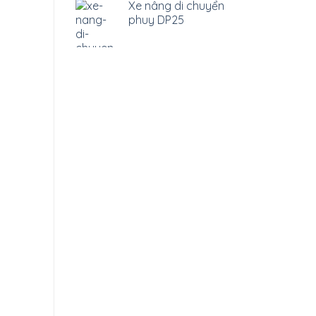
Xe nâng di chuyển
phuy DP25