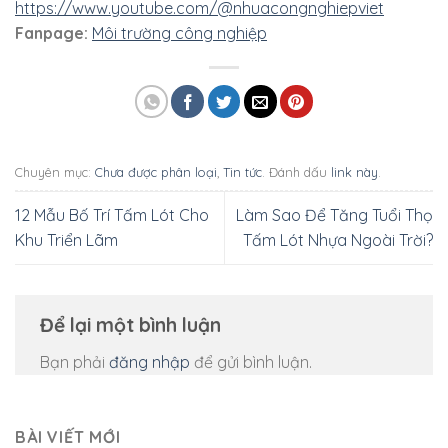
https://www.youtube.com/@nhuacongnghiepviet
Fanpage:
Môi trường công nghiệp
Chuyên mục:
Chưa được phân loại
,
Tin tức
. Đánh dấu
link này
.
12 Mẫu Bố Trí Tấm Lót Cho
Làm Sao Để Tăng Tuổi Thọ
Khu Triển Lãm
Tấm Lót Nhựa Ngoài Trời?
Để lại một bình luận
Bạn phải
đăng nhập
để gửi bình luận.
BÀI VIẾT MỚI