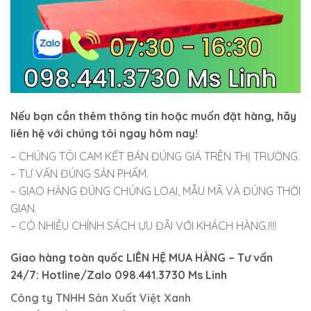
Nếu bạn cần thêm thông tin hoặc muốn đặt hàng, hãy
liên hệ với chúng tôi ngay hôm nay!
– CHÚNG TÔI CAM KẾT BÁN ĐÚNG GIÁ TRÊN THỊ TRƯỜNG.
– TƯ VẤN ĐÚNG SẢN PHẨM.
– GIAO HÀNG ĐÚNG CHỦNG LOẠI, MẪU MÃ VÀ ĐÚNG THỜI
GIAN.
– CÓ NHIỀU CHÍNH SÁCH ƯU ĐÃI VỚI KHÁCH HÀNG.!!!!
Giao hàng toàn quốc LIÊN HỆ MUA HÀNG
– Tư vấn
24/7: Hotline/Zalo 098.441.3730 Ms Linh
Công ty TNHH Sản Xuất Việt Xanh