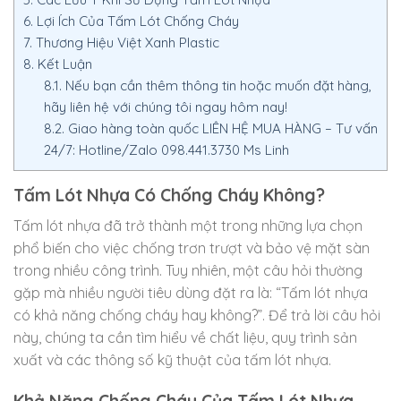
6.
Lợi Ích Của Tấm Lót Chống Cháy
7.
Thương Hiệu Việt Xanh Plastic
8.
Kết Luận
8.1.
Nếu bạn cần thêm thông tin hoặc muốn đặt hàng,
hãy liên hệ với chúng tôi ngay hôm nay!
8.2.
Giao hàng toàn quốc LIÊN HỆ MUA HÀNG – Tư vấn
24/7: Hotline/Zalo 098.441.3730 Ms Linh
Tấm Lót Nhựa Có Chống Cháy Không?
Tấm lót nhựa đã trở thành một trong những lựa chọn
phổ biến cho việc chống trơn trượt và bảo vệ mặt sàn
trong nhiều công trình. Tuy nhiên, một câu hỏi thường
gặp mà nhiều người tiêu dùng đặt ra là: “Tấm lót nhựa
có khả năng chống cháy hay không?”. Để trả lời câu hỏi
này, chúng ta cần tìm hiểu về chất liệu, quy trình sản
xuất và các thông số kỹ thuật của tấm lót nhựa.
Khả Năng Chống Cháy Của Tấm Lót Nhựa