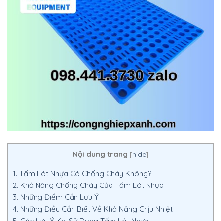
Nội dung trang
[
hide
]
1.
Tấm Lót Nhựa Có Chống Cháy Không?
2.
Khả Năng Chống Cháy Của Tấm Lót Nhựa
3.
Những Điểm Cần Lưu Ý
4.
Những Điều Cần Biết Về Khả Năng Chịu Nhiệt
5.
Các Lưu Ý Khi Sử Dụng Tấm Lót Nhựa