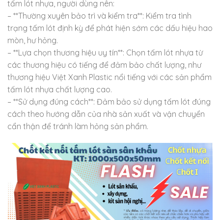
tấm lót nhựa, người dùng nên:
– **Thường xuyên bảo trì và kiểm tra**: Kiểm tra tình
trạng tấm lót định kỳ để phát hiện sớm các dấu hiệu hao
mòn, hư hỏng.
– **Lựa chọn thương hiệu uy tín**: Chọn tấm lót nhựa từ
các thương hiệu có tiếng để đảm bảo chất lượng, như
thương hiệu Việt Xanh Plastic nổi tiếng với các sản phẩm
tấm lót nhựa chất lượng cao.
– **Sử dụng đúng cách**: Đảm bảo sử dụng tấm lót đúng
cách theo hướng dẫn của nhà sản xuất và vận chuyển
cẩn thận để tránh làm hỏng sản phẩm.