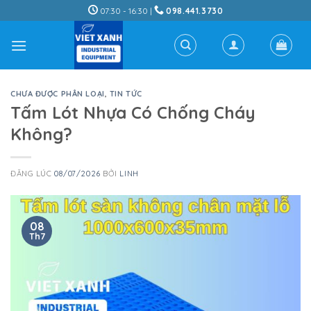
Skip
07:30 - 16:30 |
098.441.3730
to
content
CHƯA ĐƯỢC PHÂN LOẠI
,
TIN TỨC
Tấm Lót Nhựa Có Chống Cháy
Không?
ĐĂNG LÚC
08/07/2026
BỞI
LINH
08
Th7