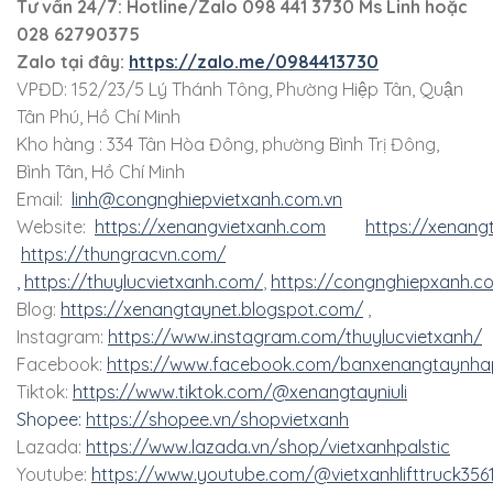
Tư vấn 24/7: Hotline
/Zalo
098 441 3730
Ms Linh
hoặc
028 62790375
Zalo tại đây:
https://zalo.me/0984413730
VPĐD: 152/23/5 Lý Thánh Tông, Phường Hiệp Tân, Quận
Tân Phú, Hồ Chí Minh
Kho hàng : 334 Tân Hòa Đông, phường Bình Trị Đông,
Bình Tân, Hồ Chí Minh
Email:
linh@congnghiepvietxanh.com.vn
Website:
https://xenangvietxanh.com
https://xenang
https://thungracvn.com/
,
https://thuylucvietxanh.com/
,
https://congnghiepxanh.c
Blog:
https://xenangtaynet.blogspot.com/
,
Instagram:
https://www.instagram.com/thuylucvietxanh/
Facebook:
https://www.facebook.com/banxenangtaynha
Tiktok:
https://www.tiktok.com/@xenangtayniuli
Shopee:
https://shopee.vn/shopvietxanh
Lazada:
https://www.lazada.vn/shop/vietxanhpalstic
Youtube:
https://www.youtube.com/@vietxanhlifttruck356