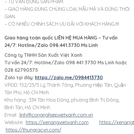
– TƯ VẤN ĐÚNG SẢN PHẨM.
– GIAO HÀNG ĐÚNG CHỦNG LOẠI, MẪU MÃ VÀ ĐÚNG THỜI
GIAN.
– CÓ NHIỀU CHÍNH SÁCH ƯU ĐÃI VỚI KHÁCH HÀNG.!!!!
Giao hàng toàn quốc LIÊN HỆ MUA HÀNG
– Tư vấn
24/7: Hotline/Zalo 098.441.3730 Ms Linh
Công ty TNHH Sản Xuất Việt Xanh
Tư vấn 24/7: Hotline
/Zalo
098 441 3730
Ms Linh
hoặc
028 62790375
Zalo tại đây:
https://zalo.me/0984413730
VPĐD: 152/23/5 Lý Thánh Tông, Phường Hiệp Tân, Quận
Tân Phú, Hồ Chí Minh
Kho hàng : 334 Tân Hòa Đông, phường Bình Trị Đông,
Bình Tân, Hồ Chí Minh
Email:
linh@congnghiepvietxanh.com.vn
Website:
https://xenangvietxanh.com
https://xenang
https://thungracvn.com/