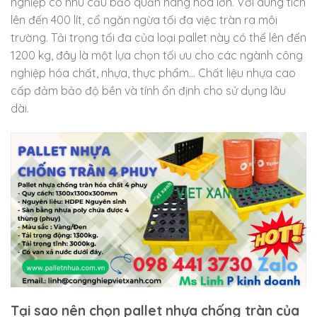
nghiệp có nhu cầu bảo quản hàng hóa lớn. Với dung tích
lên đến 400 lít, cổ ngăn ngừa tối đa việc tràn ra môi
trường. Tải trọng tối đa của loại pallet này có thể lên đến
1200 kg, đây là một lựa chọn tối ưu cho các ngành công
nghiệp hóa chất, nhựa, thực phẩm… Chất liệu nhựa cao
cấp đảm bảo độ bền và tính ổn định cho sử dụng lâu
dài.
Tại sao nên chọn pallet nhựa chống tràn của