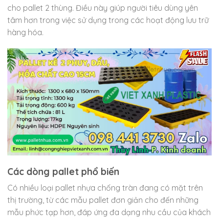
cho pallet 2 thùng. Điều này giúp người tiêu dùng yên
tâm hơn trong việc sử dụng trong các hoạt động lưu trữ
hàng hóa.
Các dòng pallet phổ biến
Có nhiều loại pallet nhựa chống tràn đang có mặt trên
thị trường, từ các mẫu pallet đơn giản cho đến những
mẫu phức tạp hơn, đáp ứng đa dạng nhu cầu của khách