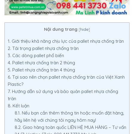
Nội dung trang
[
hide
]
1.
Giới thiệu khả năng chịu lực của pallet nhựa chống tràn
2.
Tải trọng pallet nhựa chống tràn
3.
Các dòng pallet phổ biến
4.
Pallet nhựa chống tràn 2 thùng
5.
Pallet nhựa chống tràn 4 thùng
6.
Tại sao nên chọn pallet nhựa chống tràn của Việt Xanh
Plastic?
7.
Hướng dẫn sử dụng và bảo quản pallet nhựa chống
tràn
8.
Kết luận
8.1.
Nếu bạn cần thêm thông tin hoặc muốn đặt hàng,
hãy liên hệ với chúng tôi ngay hôm nay!
8.2.
Giao hàng toàn quốc LIÊN HỆ MUA HÀNG – Tư vấn