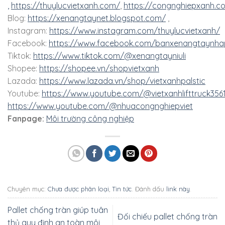
,
https://thuylucvietxanh.com/
,
https://congnghiepxanh.c
Blog:
https://xenangtaynet.blogspot.com/
,
Instagram:
https://www.instagram.com/thuylucvietxanh/
Facebook:
https://www.facebook.com/banxenangtaynha
Tiktok:
https://www.tiktok.com/@xenangtayniuli
Shopee:
https://shopee.vn/shopvietxanh
Lazada:
https://www.lazada.vn/shop/vietxanhpalstic
Youtube:
https://www.youtube.com/@vietxanhlifttruck356
https://www.youtube.com/@nhuacongnghiepviet
Fanpage:
Môi trường công nghiệp
Chuyên mục:
Chưa được phân loại
,
Tin tức
. Đánh dấu
link này
.
Pallet chống tràn giúp tuân
Đối chiếu pallet chống tràn
thủ quy định an toàn môi