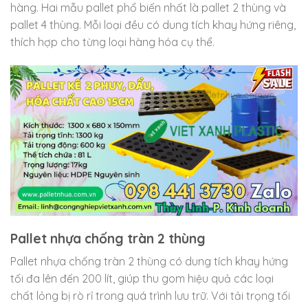
hàng. Hai mẫu pallet phổ biến nhất là pallet 2 thùng và
pallet 4 thùng. Mỗi loại đều có dung tích khay hứng riêng,
thích hợp cho từng loại hàng hóa cụ thể.
Pallet nhựa chống tràn 2 thùng
Pallet nhựa chống tràn 2 thùng có dung tích khay hứng
tối đa lên đến 200 lít, giúp thu gom hiệu quả các loại
chất lỏng bị rò rỉ trong quá trình lưu trữ. Với tải trọng tối