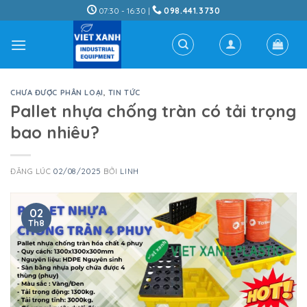
Skip
07:30 - 16:30 |
098.441.3730
to
content
CHƯA ĐƯỢC PHÂN LOẠI
,
TIN TỨC
Pallet nhựa chống tràn có tải trọng
bao nhiêu?
ĐĂNG LÚC
02/08/2025
BỞI
LINH
02
Th8