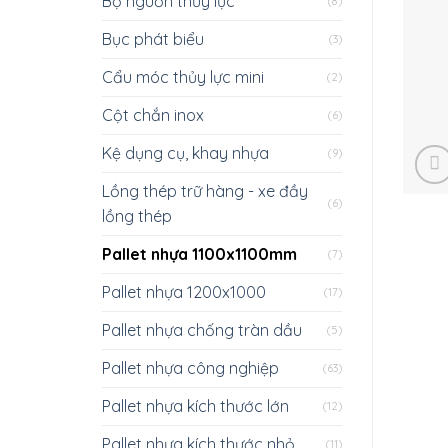
Bộ nguồn thủy lực
(8)
Bục phát biểu
(3)
Cẩu móc thủy lực mini
(2)
Cột chắn inox
(6)
Kệ dụng cụ, khay nhựa
(9)
Lồng thép trữ hàng - xe đầy
(6)
lồng thép
Pallet nhựa 1100x1100mm
(7)
Pallet nhựa 1200x1000
(17)
Pallet nhựa chống tràn dầu
(5)
Pallet nhựa công nghiệp
(63)
Pallet nhựa kích thước lớn
(12)
Pallet nhựa kích thước nhỏ
(11)