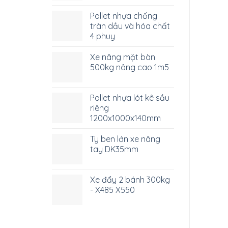
Pallet nhựa chống
tràn dầu và hóa chất
4 phuy
Xe nâng mặt bàn
500kg nâng cao 1m5
Pallet nhựa lót kê sầu
riêng
1200x1000x140mm
Ty ben lớn xe nâng
tay DK35mm
Xe đẩy 2 bánh 300kg
- X485 X550