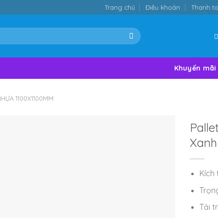
Trang chủ
Điều khoản
Thanh t
Khuyến mãi
NHỰA 1100X1100MM
Pall
Xanh
Kích 
Trọng
Tải 