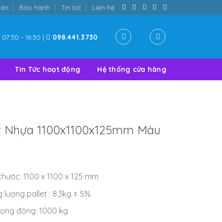
oán
Bảo hành
Tin tức
Liên hệ
07:30 - 16:30 |
098.441.3730
Tin Tức hoạt động
Hệ thống cửa hàng
et Nhựa 1100x1100x125mm Màu
thước: 1100 x 1100 x 125 mm
 lượng pallet : 8,3kg ± 5%
trọng động: 1000 kg