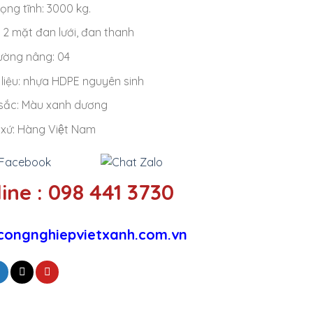
rọng tĩnh: 3000 kg.
: 2 mặt đan lưới, đan thanh
ường nâng: 04
liệu: nhựa HDPE nguyên sinh
sắc: Màu xanh dương
 xứ: Hàng Việt Nam
ine : 098 441 3730
congnghiepvietxanh.com.vn