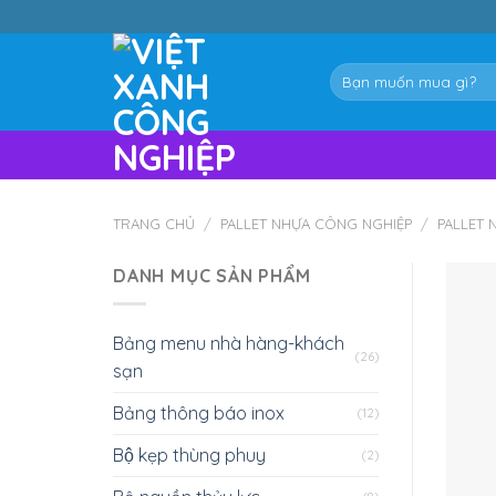
Skip
to
content
Tìm
kiếm:
TRANG CHỦ
/
PALLET NHỰA CÔNG NGHIỆP
/
PALLET 
DANH MỤC SẢN PHẨM
Bảng menu nhà hàng-khách
(26)
sạn
Bảng thông báo inox
(12)
Bộ kẹp thùng phuy
(2)