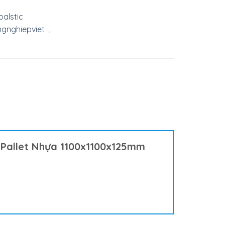
alstic
gnghiepviet
,
 “Pallet Nhựa 1100x1100x125mm