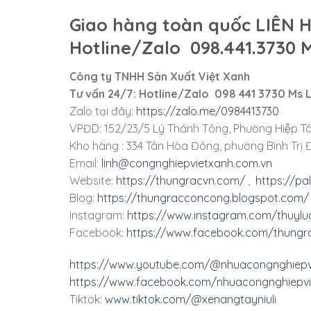
Giao hàng toàn quốc LIÊN 
Hotline/Zalo 098.441.3730 
Công ty TNHH Sản Xuất Việt Xanh
Tư vấn 24/7: Hotline/Zalo 098 441 3730 Ms
Zalo tại đây:
https://zalo.me/0984413730
VPĐD: 152/23/5 Lý Thánh Tông, Phường Hiệp Tâ
Kho hàng : 334 Tân Hòa Đông, phường Bình Trị Đ
Email:
linh@congnghiepvietxanh.com.vn
Website:
https://thungracvn.com/
,
https://pa
Blog:
https://thungracconcong.blogspot.com/
Instagram:
https://www.instagram.com/thuylu
Facebook:
https://www.facebook.com/thungra
https://www.youtube.com/@nhuacongnghiepv
https://www.facebook.com/nhuacongnghiepvi
Tiktok:
www.tiktok.com/@xenangtayniuli