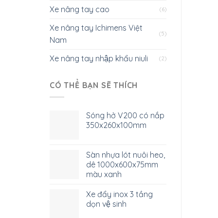
Xe nâng tay cao
(6)
Xe nâng tay Ichimens Việt
(5)
Nam
Xe nâng tay nhập khẩu niuli
(2)
CÓ THỂ BẠN SẼ THÍCH
Sóng hở V200 có nắp
350x260x100mm
Sàn nhựa lót nuôi heo,
dê 1000x600x75mm
màu xanh
Xe đẩy inox 3 tầng
dọn vệ sinh