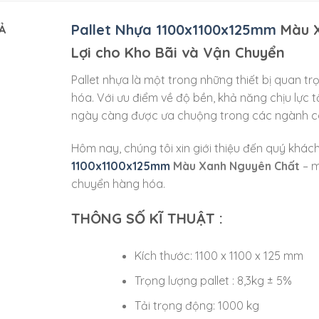
Pallet Nhựa 1100x1100x125mm
Màu X
Ả
Lợi cho Kho Bãi và Vận Chuyển
Pallet nhựa là một trong những thiết bị quan t
hóa. Với ưu điểm về độ bền, khả năng chịu lực 
ngày càng được ưa chuộng trong các ngành côn
Hôm nay, chúng tôi xin giới thiệu đến quý kh
1100x1100x125mm
Màu Xanh Nguyên Chất
– m
chuyển hàng hóa.
THÔNG SỐ KĨ THUẬT :
Kích thước: 1100 x 1100 x 125 mm
Trọng lượng pallet : 8,3kg ± 5%
Tải trọng động: 1000 kg