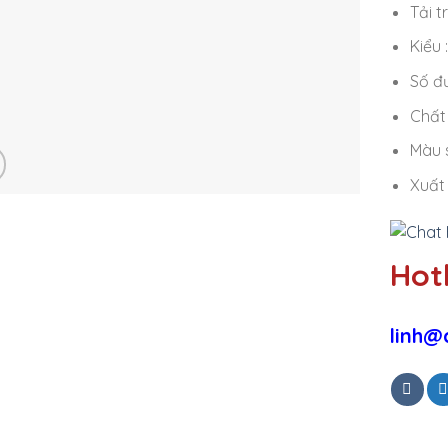
Tải t
Kiểu 
Số đ
Chất 
Màu 
Xuất
Hotl
linh@