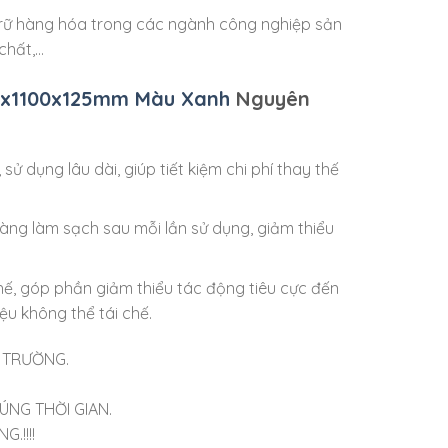
 trữ hàng hóa trong các ngành công nghiệp sản
 chất,…
00x1100x125mm Màu Xanh
Nguyên
 sử dụng lâu dài, giúp tiết kiệm chi phí thay thế
dàng làm sạch sau mỗi lần sử dụng, giảm thiểu
 chế, góp phần giảm thiểu tác động tiêu cực đến
ệu không thể tái chế.
Ị TRƯỜNG.
ÚNG THỜI GIAN.
.!!!!