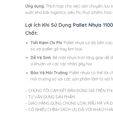
Ứng dụng
: Thích hợp cho việc vận chuyển, lưu
xuất, kho bãi, logistics, siêu thị, thực phẩm, hóa
Lợi Ích Khi Sử Dụng
Pallet Nhựa 11
Chất:
Tiết Kiệm Chi Phí
: Pallet nhựa có độ bền cao,
so với pallet gỗ hay kim loại.
Dễ Vệ Sinh
: Bề mặt nhựa trơn láng giúp dễ 
vi khuẩn và các tác nhân gây hại.
Bảo Vệ Môi Trường
: Pallet nhựa có thể tái
môi trường so với các sản phẩm làm từ vật li
– CHÚNG TÔI CAM KẾT BÁN ĐÚNG GIÁ TRÊN TH
– TƯ VẤN ĐÚNG SẢN PHẨM.
– GIAO HÀNG ĐÚNG CHỦNG LOẠI, MẪU MÃ VÀ Đ
– CÓ NHIỀU CHÍNH SÁCH ƯU ĐÃI VỚI KHÁCH HÀNG