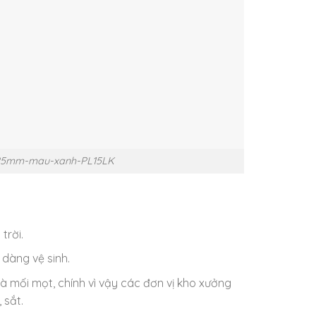
x125mm-mau-xanh-PL15LK
trời.
dàng vệ sinh.
và mối mọt, chính vì vậy các đơn vị kho xưởng
 sắt.