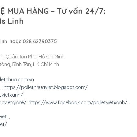
HỆ MUA HÀNG – Tư vấn 24/7:
Ms Linh
 Linh hoặc 028 62790375
n, Quận Tân Phú, Hồ Chí Minh
ông, Bình Tân, Hồ Chí Minh
lletnhua.com.vn
,
https://palletnhuaviet.blogspot.com/
cvietxanh/
cvietgiare/
,
https://www.facebook.com/palletvietxanh/
,
iet
,
et/