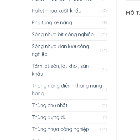
Pallet nhựa xuất khẩu
(7)
MÔ T
Phụ tùng xe nâng
(9)
Sóng nhựa bít công nghiệp
(11)
Sóng nhựa đan lưới công
(25)
nghiệp
Tấm lót sàn, lót kho , sân
(21)
khấu
Thang nâng điện - thang nâng
(4)
hàng
Thùng chữ nhật
(11)
Thùng đựng dù
(1)
Thùng nhựa công nghiệp
(65)