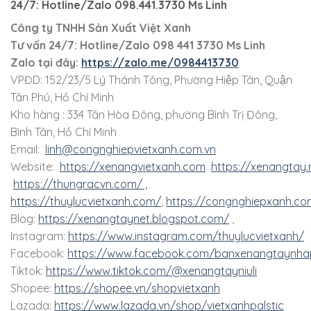
24/7: Hotline/Zalo 098.441.3730 Ms Linh
Công ty TNHH Sản Xuất Việt Xanh
Tư vấn 24/7: Hotline
/Zalo
098 441 3730
Ms Linh
Zalo tại đây:
https://zalo.me/0984413730
VPĐD: 152/23/5 Lý Thánh Tông, Phường Hiệp Tân, Quận
Tân Phú, Hồ Chí Minh
Kho hàng : 334 Tân Hòa Đông, phường Bình Trị Đông,
Bình Tân, Hồ Chí Minh
Email:
linh@congnghiepvietxanh.com.vn
Website:
https://xenangvietxanh.com
https://xenangtay.
https://thungracvn.com/ ,
https://thuylucvietxanh.com/
,
https://congnghiepxanh.co
Blog:
https://xenangtaynet.blogspot.com/
,
Instagram:
https://www.instagram.com/thuylucvietxanh/
Facebook:
https://www.facebook.com/banxenangtaynha
Tiktok:
https://www.tiktok.com/@xenangtayniuli
Shopee:
https://shopee.vn/shopvietxanh
Lazada:
https://www.lazada.vn/shop/vietxanhpalstic