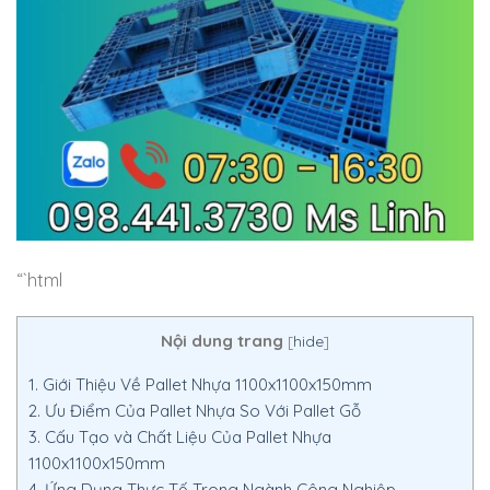
“`html
Nội dung trang
[
hide
]
1.
Giới Thiệu Về Pallet Nhựa 1100x1100x150mm
2.
Ưu Điểm Của Pallet Nhựa So Với Pallet Gỗ
3.
Cấu Tạo và Chất Liệu Của Pallet Nhựa
1100x1100x150mm
4.
Ứng Dụng Thực Tế Trong Ngành Công Nghiệp