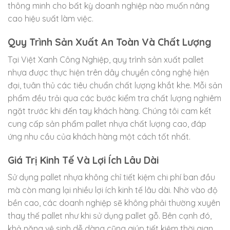
thông minh cho bất kỳ doanh nghiệp nào muốn nâng
cao hiệu suất làm việc.
Quy Trình Sản Xuất An Toàn Và Chất Lượng
Tại Việt Xanh Công Nghiệp, quy trình sản xuất pallet
nhựa được thực hiện trên dây chuyền công nghệ hiện
đại, tuân thủ các tiêu chuẩn chất lượng khắt khe. Mỗi sản
phẩm đều trải qua các bước kiểm tra chất lượng nghiêm
ngặt trước khi đến tay khách hàng. Chúng tôi cam kết
cung cấp sản phẩm pallet nhựa chất lượng cao, đáp
ứng nhu cầu của khách hàng một cách tốt nhất.
Giá Trị Kinh Tế Và Lợi Ích Lâu Dài
Sử dụng pallet nhựa không chỉ tiết kiệm chi phí ban đầu
mà còn mang lại nhiều lợi ích kinh tế lâu dài. Nhờ vào độ
bền cao, các doanh nghiệp sẽ không phải thường xuyên
thay thế pallet như khi sử dụng pallet gỗ. Bên cạnh đó,
khả năng vệ sinh dễ dàng cũng giúp tiết kiệm thời gian