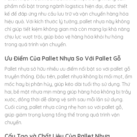
phẩm nổi bật trong ngành logistics hiện đại, được thiết
kế để đáp ứng nhu cầu lưu trữ và vận chuyển hàng hóa
hiệu quả. Với kích thước lý tưởng, pallet nhựa này không
chỉ giúp tiết kiệm không gian mà còn mang lại khả năng
chịu lực vượt trội, giúp bảo vệ hàng hóa khỏi hư hỏng
trong quá trình vận chuyển.
Ưu Điểm Của Pallet Nhựa So Với Pallet Gỗ
Pallet nhựa sở hữu nhiều ưu điểm nổi bật so với pallet gỗ
truyền thống. Đầu tiên, pallet nhựa không bị mối mọt, ẩm
mốc hay bị phân hủy, giúp kéo dài tuổi thọ sử dụng. Thứ
hai, bề mặt nhựa mịn màng giúp hàng hóa không bị trầy
xước, đồng thời dễ dàng vệ sinh sau mỗi lần sử dụng.
Cuối cùng, pallet nhựa cũng nhẹ hơn so với pallet gỗ,
giúp giảm trọng lượng tổng thể trong quá trình vận
chuyển.
Cấu Tạo và Chất Liệu Của Pallet Nhựa