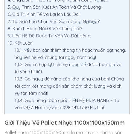
5.
Quy Trình Sản Xuất An Toàn Và Chất Lượng
6.
Giá Trị Kinh Tế Và Lợi Ích Lâu Dài
7.
Tại Sao Lựa Chọn Việt Xanh Công Nghiệp?
8.
Khách Hàng Nói Gì Về Chúng Tôi?
9.
Liên Hệ Để Được Tư Vấn Và Đặt Hàng
10.
Kết Luận
10.1.
Nếu bạn cần thêm thông tin hoặc muốn đặt hàng,
hãy liên hệ với chúng tôi ngay hôm nay!
10.2.
Giá cả hợp lý! Liên hệ ngay để được báo giá và
tư vấn chi tiết.
10.3.
Gọi ngay để nâng cấp kho hàng của bạn! Chúng
tôi cam kết mang đến sản phẩm chất lượng và dịch
vụ tận tâm nhất!
10.4.
Giao hàng toàn quốc LIÊN HỆ MUA HÀNG – Tư
vấn 24/7: Hotline/Zalo 098.441.3730 Ms Linh
Giới Thiệu Về Pallet Nhựa 1100x1100x150mm
Pallet nhựa 1100x1100x150mm là một trong những sản