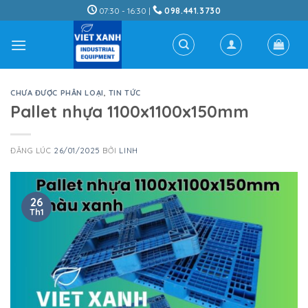
Skip
07:30 - 16:30 |
098.441.3730
to
content
CHƯA ĐƯỢC PHÂN LOẠI
,
TIN TỨC
Pallet nhựa 1100x1100x150mm
ĐĂNG LÚC
26/01/2025
BỞI
LINH
26
Th1