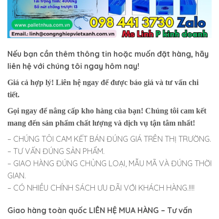
Nếu bạn cần thêm thông tin hoặc muốn đặt hàng, hãy
liên hệ với chúng tôi ngay hôm nay!
Giá cả hợp lý!
Liên hệ ngay để được báo giá và tư vấn chi
tiết.
Gọi ngay
để nâng cấp kho hàng của bạn! Chúng tôi cam kết
mang đến sản phẩm chất lượng và dịch vụ tận tâm nhất!
– CHÚNG TÔI CAM KẾT BÁN ĐÚNG GIÁ TRÊN THỊ TRƯỜNG.
– TƯ VẤN ĐÚNG SẢN PHẨM.
– GIAO HÀNG ĐÚNG CHỦNG LOẠI, MẪU MÃ VÀ ĐÚNG THỜI
GIAN.
– CÓ NHIỀU CHÍNH SÁCH ƯU ĐÃI VỚI KHÁCH HÀNG.!!!!
Giao hàng toàn quốc LIÊN HỆ MUA HÀNG
– Tư vấn