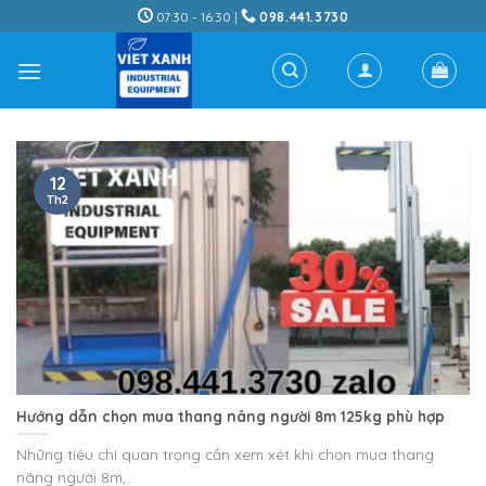
Skip
07:30 - 16:30 |
098.441.3730
to
content
12
Th2
Hướng dẫn chọn mua thang nâng người 8m 125kg phù hợp
Những tiêu chí quan trọng cần xem xét khi chọn mua thang
nâng người 8m,...