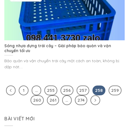
Sóng nhựa đựng trái cây – Giải pháp bảo quản và vận
chuyển tối ưu
Bảo quản và vận chuyển trái cây một cách an toàn, không bị
dập nát....
1
…
255
256
257
258
259
260
261
…
274
BÀI VIẾT MỚI