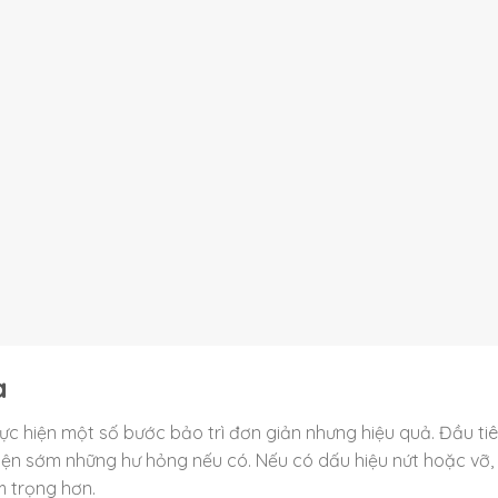
a
hực hiện một số bước bảo trì đơn giản nhưng hiệu quả. Đầu tiê
 hiện sớm những hư hỏng nếu có. Nếu có dấu hiệu nứt hoặc vỡ,
m trọng hơn.