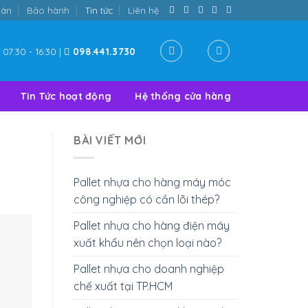
oán
Bảo hành
Tin tức
Liên hệ
07:30 - 16:30 |
098.441.3730
Tin Tức hoạt động
Hệ thống cửa hàng
BÀI VIẾT MỚI
Pallet nhựa cho hàng máy móc
công nghiệp có cần lõi thép?
Pallet nhựa cho hàng điện máy
xuất khẩu nên chọn loại nào?
Pallet nhựa cho doanh nghiệp
chế xuất tại TP.HCM