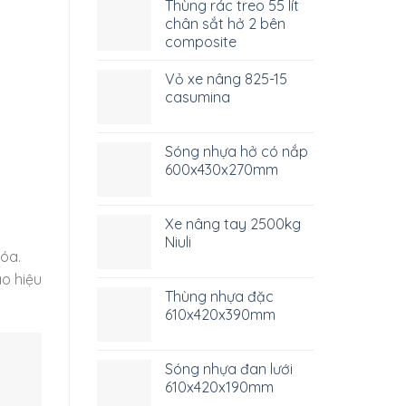
Thùng rác treo 55 lít
chân sắt hở 2 bên
composite
Vỏ xe nâng 825-15
casumina
Sóng nhựa hở có nắp
600x430x270mm
Xe nâng tay 2500kg
Niuli
hóa.
ao hiệu
Thùng nhựa đặc
610x420x390mm
Sóng nhựa đan lưới
610x420x190mm