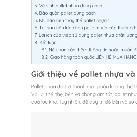
3.
Vệ sinh pallet nhựa đúng cách
4.
Bảo quản pallet đúng cách
5.
Khi nào nên thay thế pallet nhựa?
6.
Tại sao nên lựa chọn pallet nhựa của thương hi
7.
Lợi ích của việc sử dụng pallet nhựa chất lượn
8.
Kết luận
8.1.
Nếu bạn cần thêm thông tin hoặc muốn đặt
8.2.
Giao hàng toàn quốc LIÊN HỆ MUA HÀNG – 
Giới thiệu về pallet nhựa v
Pallet nhựa đã trở thành một phần không thể t
Với lợi thế nhẹ, bền và chống ẩm tốt, pallet n
quả lưu kho. Tuy nhiên, để duy trì độ bền và sử 