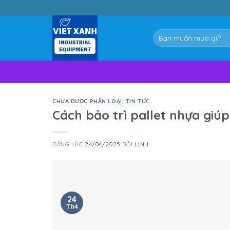
Skip
to
content
Tìm
kiếm:
CHƯA ĐƯỢC PHÂN LOẠI
,
TIN TỨC
Cách bảo trì pallet nhựa giúp
ĐĂNG LÚC
24/04/2025
BỞI
LINH
24
Th4