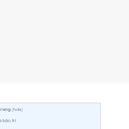
trang
[
hide
]
 bảo trì