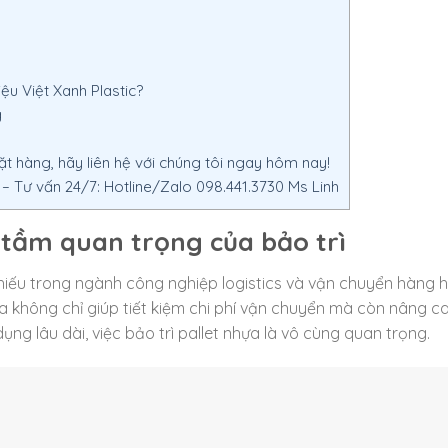
ệu Việt Xanh Plastic?
g
 hàng, hãy liên hệ với chúng tôi ngay hôm nay!
Tư vấn 24/7: Hotline/Zalo 098.441.3730 Ms Linh
à tầm quan trọng của bảo trì
hiếu trong ngành công nghiệp logistics và vận chuyển hàng 
hựa không chỉ giúp tiết kiệm chi phí vận chuyển mà còn nâng c
dụng lâu dài, việc bảo trì pallet nhựa là vô cùng quan trọng.