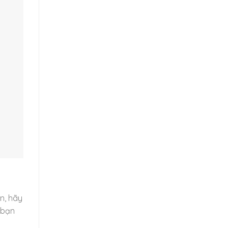
n, hãy
 bạn