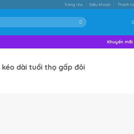
Trang chủ
Điều khoản
Thanh t
Khuyến mãi
 kéo dài tuổi thọ gấp đôi