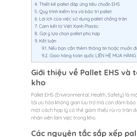
4.
Thiết kế pallet đáp ứng tiêu chuẩn EHS
5.
Quy trình kiểm tra và bảo trì pallet
6.
Lợi ích của việc sử dụng pallet chống tràn
7.
Cam kết từ Việt Xanh Plastic
8.
Gợi ý lựa chọn pallet phù hợp
9.
Kết luận
9.1.
Nếu bạn cần thêm thông tin hoặc muốn đặt
9.2.
Giao hàng toàn quốc LIÊN HỆ MUA HÀNG – 
Giới thiệu về Pallet EHS và
kho
Pallet EHS (Environmental, Health, Safety) là 
tối ưu hóa không gian lưu trữ mà còn đảm bảo a
một cách hợp lý có thể giảm thiểu rủi ro tràn 
nhân viên làm việc trong kho.
Các nguyên tắc sắp xếp pal