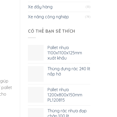
Xe đẩy hàng
(33)
Xe nâng công nghiệp
(78)
CÓ THỂ BẠN SẼ THÍCH
Pallet nhựa
1100x1100x125mm
xuất khẩu
Thùng đựng rác 240 lít
nắp hở
 giúp
 pallet
Pallet nhựa
 cho
1200x800x150mm
PL120815
Thùng rác nhựa đạp
chân 100 lít