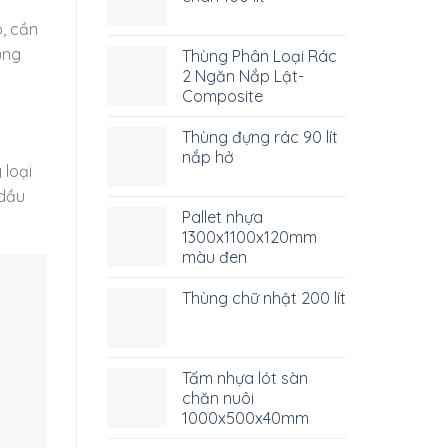
ó, cần
ụng
Thùng Phân Loại Rác
2 Ngăn Nắp Lật-
Composite
Thùng đựng rác 90 lít
nắp hở
 loại
 dầu
Pallet nhựa
1300x1100x120mm
màu đen
Thùng chữ nhật 200 lít
Tấm nhựa lót sàn
chăn nuôi
1000x500x40mm