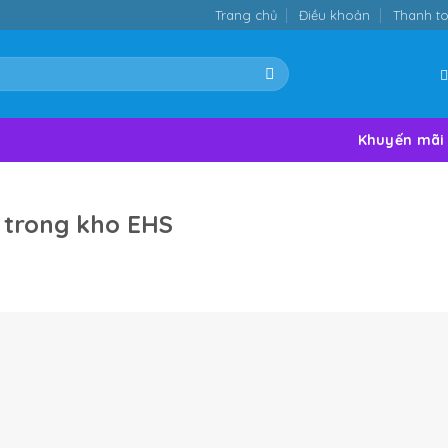
Trang chủ
Điều khoản
Thanh t
Khuyến mãi
n trong kho EHS