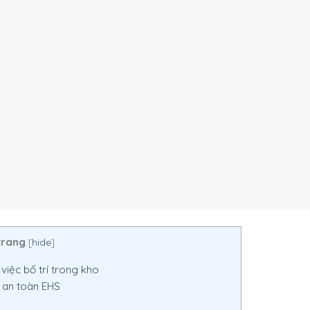
trang
[
hide
]
việc bố trí trong kho
n an toàn EHS