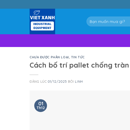
Skip
to
content
Tìm
kiếm:
CHƯA ĐƯỢC PHÂN LOẠI
,
TIN TỨC
Cách bố trí pallet chống trà
ĐĂNG LÚC
01/12/2025
BỞI
LINH
01
Th12