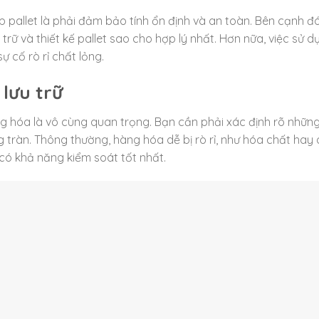
 pallet là phải đảm bảo tính ổn định và an toàn. Bên cạnh đ
u trữ và thiết kế pallet sao cho hợp lý nhất. Hơn nữa, việc sử d
ự cố rò rỉ chất lỏng.
 lưu trữ
àng hóa là vô cùng quan trọng. Bạn cần phải xác định rõ những
g tràn. Thông thường, hàng hóa dễ bị rò rỉ, như hóa chất hay
 có khả năng kiểm soát tốt nhất.