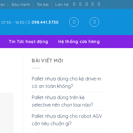
oán
Bảo hành
Tin tức
Liên hệ
07:30 - 16:30 |
098.441.3730
Tin Tức hoạt động
Hệ thống cửa hàng
BÀI VIẾT MỚI
Pallet nhựa dùng cho kệ drive-in
có an toàn không?
Pallet nhựa dùng trên kệ
selective nên chọn loại nào?
Pallet nhựa dùng cho robot AGV
cần tiêu chuẩn gì?