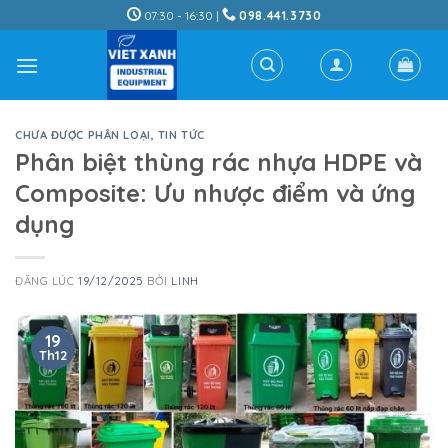
Skip
07:30 - 16:30 |
098.441.3730
to
content
CHƯA ĐƯỢC PHÂN LOẠI
,
TIN TỨC
Phân biệt thùng rác nhựa HDPE và
Composite: Ưu nhược điểm và ứng
dụng
ĐĂNG LÚC
19/12/2025
BỞI
LINH
19
Th12