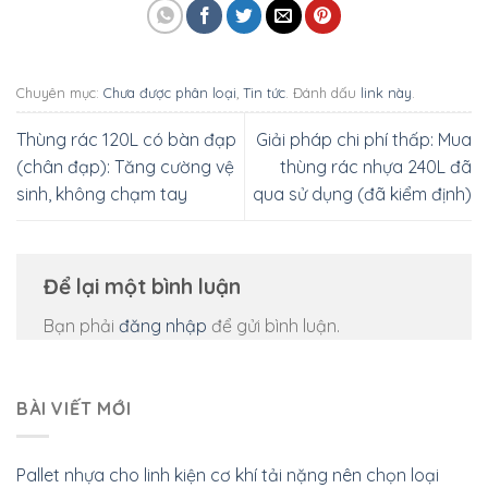
Chuyên mục:
Chưa được phân loại
,
Tin tức
. Đánh dấu
link này
.
Thùng rác 120L có bàn đạp
Giải pháp chi phí thấp: Mua
(chân đạp): Tăng cường vệ
thùng rác nhựa 240L đã
sinh, không chạm tay
qua sử dụng (đã kiểm định)
Để lại một bình luận
Bạn phải
đăng nhập
để gửi bình luận.
BÀI VIẾT MỚI
Pallet nhựa cho linh kiện cơ khí tải nặng nên chọn loại