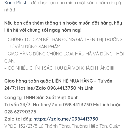
Xanh Plastic
để chọn lựa cho mình một sản phẩm ưng ý
nhất!
Nếu bạn cần thêm thông tin hoặc muốn đặt hàng, hãy
liên hệ với chúng tôi ngay hôm nay!
– CHÚNG TÔI CAM KẾT BÁN ĐÚNG GIÁ TRÊN THỊ TRƯỜNG.
– TƯ VẤN ĐÚNG SẢN PHẨM.
– GIAO HÀNG ĐÚNG CHỦNG LOẠI, MẪU MÃ VÀ ĐÚNG THỜI
GIAN.
– CÓ NHIỀU CHÍNH SÁCH ƯU ĐÃI VỚI KHÁCH HÀNG.!!!!
Giao hàng toàn quốc LIÊN HỆ MUA HÀNG
– Tư vấn
24/7: Hotline/Zalo 098.441.3730 Ms Linh
Công ty TNHH Sản Xuất Việt Xanh
Tư vấn 24/7: Hotline
/Zalo
098 441 3730
Ms Linh
hoặc
028 62790375
Zalo tại đây:
https://zalo.me/0984413730
VPĐD: 152/23/5 Lý Thánh Tông, Phường Hiệp Tân, Quận