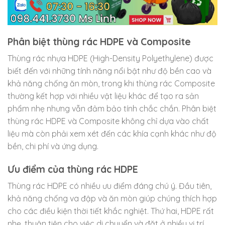
Phân biệt thùng rác HDPE và Composite
Thùng rác nhựa HDPE (High-Density Polyethylene) được
biết đến với những tính năng nổi bật như độ bền cao và
khả năng chống ăn mòn, trong khi thùng rác Composite
thường kết hợp với nhiều vật liệu khác để tạo ra sản
phẩm nhẹ nhưng vẫn đảm bảo tính chắc chắn. Phân biệt
thùng rác HDPE và Composite không chỉ dựa vào chất
liệu mà còn phải xem xét đến các khía cạnh khác như độ
bền, chi phí và ứng dụng.
Ưu điểm của thùng rác HDPE
Thùng rác HDPE có nhiều ưu điểm đáng chú ý. Đầu tiên,
khả năng chống va đập và ăn mòn giúp chúng thích hợp
cho các điều kiện thời tiết khắc nghiệt. Thứ hai, HDPE rất
nhẹ, thuận tiện cho việc di chuyển và đặt ở nhiều vị trí