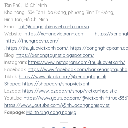
Tân Phú, Hồ Chí Minh
Kho hàng : 334 Tân Hòa Đông, phường Bình Trị Đông,
Bình Tân, Hồ Chí Minh
Email:
linh@congnghiepvietxanh.com.vn
Website:
https://xenangvietxanh.com
https://xenang
https://thungracvn.com/
,
https://thuylucvietxanh.com/
,
https://congnghiepxanh.c
Blog:
https://xenangtaynet.blogspot.com/
,
Instagram:
https://www.instagram.com/thuylucvietxanh/
Facebook:
https://www.facebook.com/banxenangtaynha
Tiktok:
https://www.tiktok.com/@xenangtayniuli
Shopee:
https://shopee.vn/shopvietxanh
Lazada:
https://www.lazada.vn/shop/vietxanhpalstic
Youtube:
https://www.youtube.com/@vietxanhlifttruck356
https://www.youtube.com/@nhuacongnghiepviet
Fanpage:
Môi trường công nghiệp