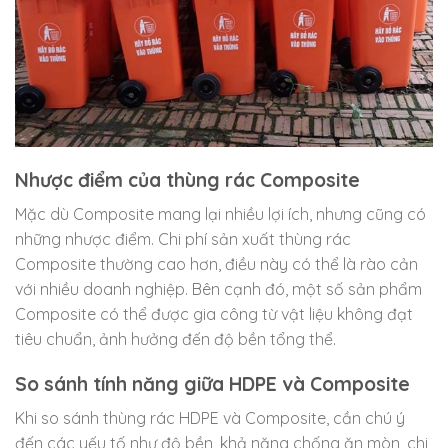
Nhược điểm của thùng rác Composite
Mặc dù Composite mang lại nhiều lợi ích, nhưng cũng có
những nhược điểm. Chi phí sản xuất thùng rác
Composite thường cao hơn, điều này có thể là rào cản
với nhiều doanh nghiệp. Bên cạnh đó, một số sản phẩm
Composite có thể được gia công từ vật liệu không đạt
tiêu chuẩn, ảnh hưởng đến độ bền tổng thể.
So sánh tính năng giữa HDPE và Composite
Khi so sánh thùng rác HDPE và Composite, cần chú ý
đến các yếu tố như độ bền, khả năng chống ăn mòn, chi