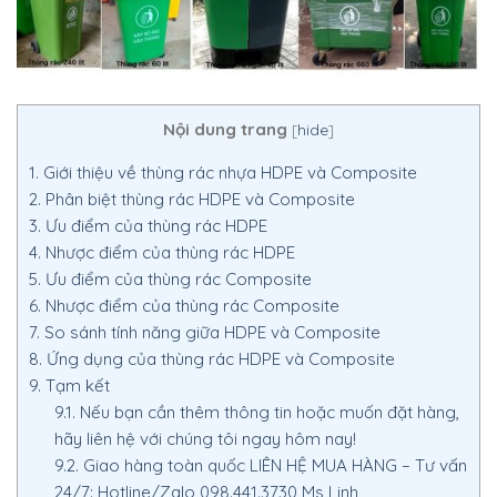
Nội dung trang
[
hide
]
1.
Giới thiệu về thùng rác nhựa HDPE và Composite
2.
Phân biệt thùng rác HDPE và Composite
3.
Ưu điểm của thùng rác HDPE
4.
Nhược điểm của thùng rác HDPE
5.
Ưu điểm của thùng rác Composite
6.
Nhược điểm của thùng rác Composite
7.
So sánh tính năng giữa HDPE và Composite
8.
Ứng dụng của thùng rác HDPE và Composite
9.
Tạm kết
9.1.
Nếu bạn cần thêm thông tin hoặc muốn đặt hàng,
hãy liên hệ với chúng tôi ngay hôm nay!
9.2.
Giao hàng toàn quốc LIÊN HỆ MUA HÀNG – Tư vấn
24/7: Hotline/Zalo 098.441.3730 Ms Linh