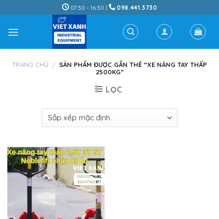
Skip
07:30 - 16:30 |
098.441.3730
to
content
TRANG CHỦ
/
SẢN PHẨM ĐƯỢC GẮN THẺ “XE NÂNG TAY THẤP
2500KG”
LỌC