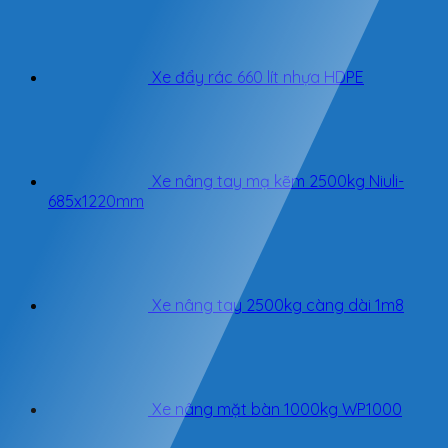
Xe đẩy rác 660 lít nhựa HDPE
Xe nâng tay mạ kẽm 2500kg Niuli-
685x1220mm
Xe nâng tay 2500kg càng dài 1m8
Xe nâng mặt bàn 1000kg WP1000