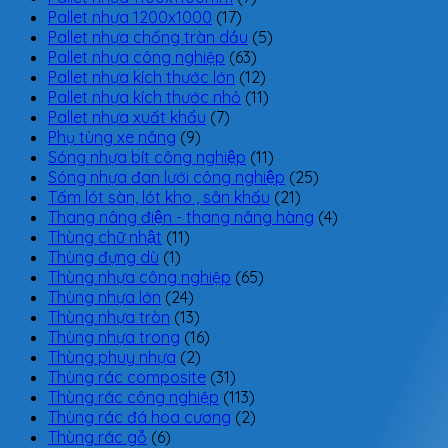
Pallet nhựa 1200x1000
(17)
Pallet nhựa chống tràn dầu
(5)
Pallet nhựa công nghiệp
(63)
Pallet nhựa kích thước lớn
(12)
Pallet nhựa kích thước nhỏ
(11)
Pallet nhựa xuất khẩu
(7)
Phụ tùng xe nâng
(9)
Sóng nhựa bít công nghiệp
(11)
Sóng nhựa đan lưới công nghiệp
(25)
Tấm lót sàn, lót kho , sân khấu
(21)
Thang nâng điện - thang nâng hàng
(4)
Thùng chữ nhật
(11)
Thùng đựng dù
(1)
Thùng nhựa công nghiệp
(65)
Thùng nhựa lớn
(24)
Thùng nhựa tròn
(13)
Thùng nhựa trong
(16)
Thùng phuy nhựa
(2)
Thùng rác composite
(31)
Thùng rác công nghiệp
(113)
Thùng rác đá hoa cương
(2)
Thùng rác gỗ
(6)