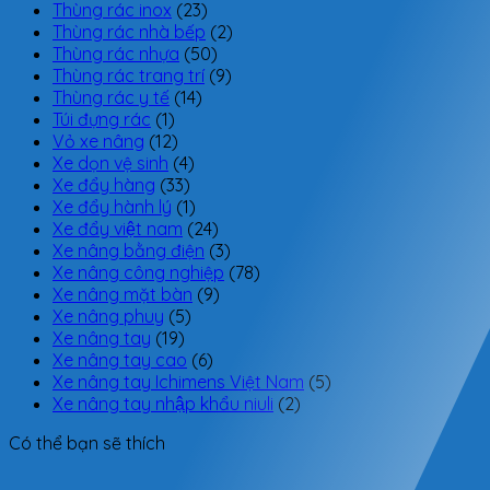
Thùng rác inox
(23)
Thùng rác nhà bếp
(2)
Thùng rác nhựa
(50)
Thùng rác trang trí
(9)
Thùng rác y tế
(14)
Túi đựng rác
(1)
Vỏ xe nâng
(12)
Xe dọn vệ sinh
(4)
Xe đẩy hàng
(33)
Xe đẩy hành lý
(1)
Xe đẩy việt nam
(24)
Xe nâng bằng điện
(3)
Xe nâng công nghiệp
(78)
Xe nâng mặt bàn
(9)
Xe nâng phuy
(5)
Xe nâng tay
(19)
Xe nâng tay cao
(6)
Xe nâng tay Ichimens Việt Nam
(5)
Xe nâng tay nhập khẩu niuli
(2)
Có thể bạn sẽ thích