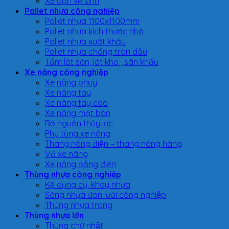
Xe dọn vệ sinh
Pallet nhựa công nghiệp
Pallet nhựa 1100x1100mm
Pallet nhựa kích thước nhỏ
Pallet nhựa xuất khẩu
Pallet nhựa chống tràn dầu
Tấm lót sàn, lót kho , sân khấu
Xe nâng công nghiệp
Xe nâng phuy
Xe nâng tay
Xe nâng tay cao
Xe nâng mặt bàn
Bộ nguồn thủy lực
Phụ tùng xe nâng
Thang nâng điện – thang nâng hàng
Vỏ xe nâng
Xe nâng bằng điện
Thùng nhựa công nghiệp
Kệ dụng cụ, khay nhựa
Sóng nhựa đan lưới công nghiệp
Thùng nhựa trong
Thùng nhựa lớn
Thùng chữ nhật