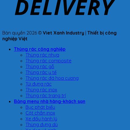
Bản quyền 2026 ©
Viet Xanh Industry
|
Thiết bị công
nghiệp Việt
Thùng rác công nghiệp
Thùng rác nhựa
Thùng rác composite
Thùng rác gỗ
Thùng rác y tế
Thùng rác đá hoa cương
Túi đựng rác
Thùng rác inox
Thùng rác trang trí
Bảng menu nhà hàng-khách sạn
Bục phát biểu
Cột chắn inox
Xe đẩy hành lý
Thùng đựng dù