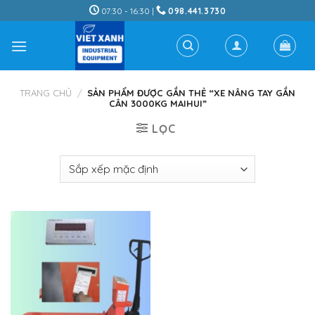
Skip
07:30 - 16:30 |
098.441.3730
to
content
TRANG CHỦ
/
SẢN PHẨM ĐƯỢC GẮN THẺ “XE NÂNG TAY GẮN
CÂN 3000KG MAIHUI”
LỌC