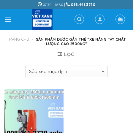
Skip
07:30 - 16:30 |
098.441.3730
to
content
TRANG CHỦ
/
SẢN PHẨM ĐƯỢC GẮN THẺ “XE NÂNG TAY CHẤT
LƯỢNG CAO 2500KG”
LỌC