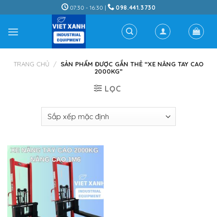
Skip
07:30 - 16:30 |
098.441.3730
to
content
TRANG CHỦ
/
SẢN PHẨM ĐƯỢC GẮN THẺ “XE NÂNG TAY CAO
2000KG”
LỌC