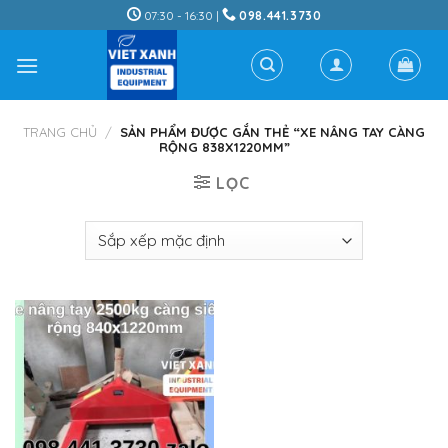
Skip
07:30 - 16:30 |
098.441.3730
to
content
TRANG CHỦ
/
SẢN PHẨM ĐƯỢC GẮN THẺ “XE NÂNG TAY CÀNG
RỘNG 838X1220MM”
LỌC