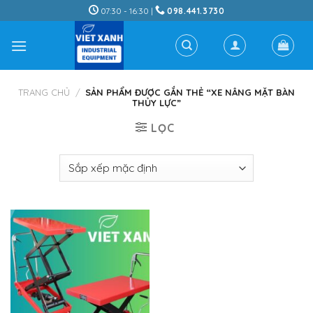
Skip
07:30 - 16:30 |
098.441.3730
to
content
TRANG CHỦ
/
SẢN PHẨM ĐƯỢC GẮN THẺ “XE NÂNG MẶT BÀN
THỦY LỰC”
LỌC