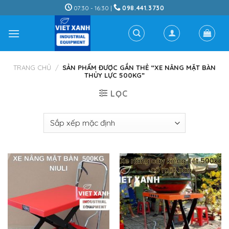
Skip
07:30 - 16:30 |
098.441.3730
to
content
TRANG CHỦ
/
SẢN PHẨM ĐƯỢC GẮN THẺ “XE NÂNG MẶT BÀN
THỦY LỰC 500KG”
LỌC