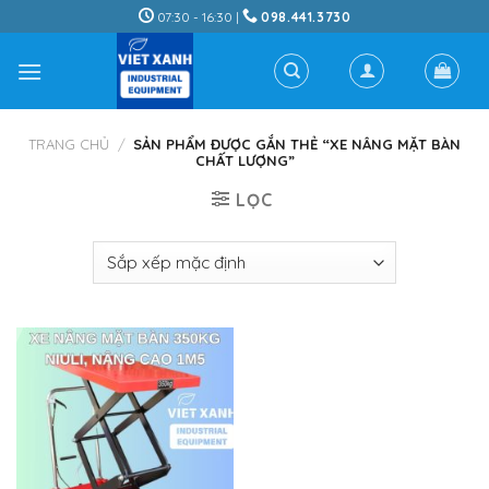
Skip
07:30 - 16:30 |
098.441.3730
to
content
TRANG CHỦ
/
SẢN PHẨM ĐƯỢC GẮN THẺ “XE NÂNG MẶT BÀN
CHẤT LƯỢNG”
LỌC