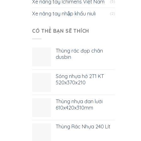
Xe nâng tay Ichimens Việt Nam
(5)
Xe nâng tay nhập khẩu niuli
(2)
CÓ THỂ BẠN SẼ THÍCH
Thùng rác đạp chân
dusbin
Sóng nhựa hở 2T1 KT
520x370x210
Thùng nhựa đan lưới
610x420x310mm
Thùng Rác Nhựa 240 Lít