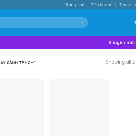
Trang chủ
Điều khoản
Thanh t
Khuyến mãi
Showing all 2 
ÂY CẢNH TP.HCM”