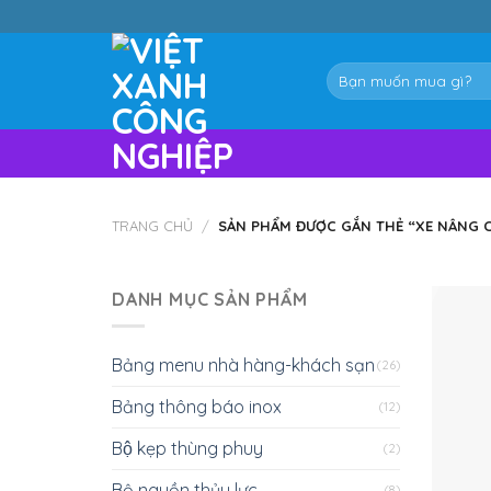
Skip
to
content
Tìm
kiếm:
TRANG CHỦ
/
SẢN PHẨM ĐƯỢC GẮN THẺ “XE NÂNG C
DANH MỤC SẢN PHẨM
Bảng menu nhà hàng-khách sạn
(26)
Bảng thông báo inox
(12)
Bộ kẹp thùng phuy
(2)
Bộ nguồn thủy lực
(8)