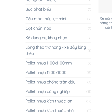
Bục phát biểu
(3)
Cẩu móc thủy lực mini
Xe nâng
(2)
nâng t
cản
Cột chắn inox
(6)
Kệ dụng cụ, khay nhựa
(9)
Lồng thép trữ hàng - xe đầy lồng
(6)
thép
Pallet nhựa 1100x1100mm
(7)
Pallet nhựa 1200x1000
(17)
Pallet nhựa chống tràn dầu
(5)
Pallet nhựa công nghiệp
(63)
Pallet nhựa kích thước lớn
(12)
Pallet nhựa kích thước nhỏ
(11)