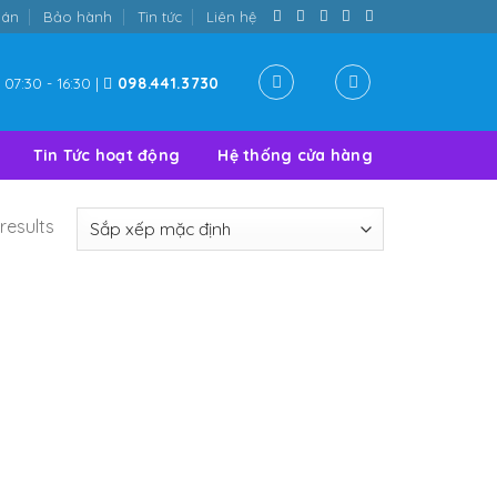
oán
Bảo hành
Tin tức
Liên hệ
07:30 - 16:30 |
098.441.3730
Tin Tức hoạt động
Hệ thống cửa hàng
results