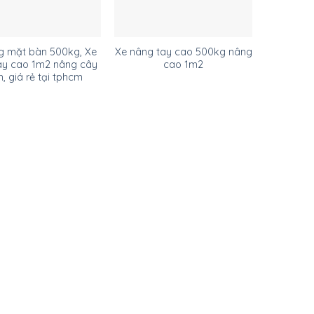
 mặt bàn 500kg, Xe
Xe nâng tay cao 500kg nâng
ay cao 1m2 nâng cây
cao 1m2
h, giá rẻ tại tphcm