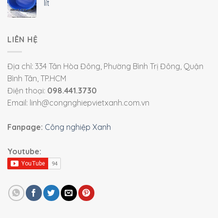
lít
LIÊN HỆ
Địa chỉ: 334 Tân Hòa Đông, Phường Bình Trị Đông, Quận
Bình Tân, TP.HCM
Điện thoại:
098.441.3730
Email: linh@congnghiepvietxanh.com.vn
Fanpage:
Công nghiệp Xanh
Youtube: