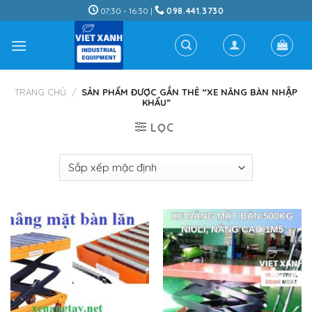
Skip
07:30 - 16:30 |
098.441.3730
to
content
TRANG CHỦ
/
SẢN PHẨM ĐƯỢC GẮN THẺ “XE NÂNG BÀN NHẬP
KHẨU”
LỌC