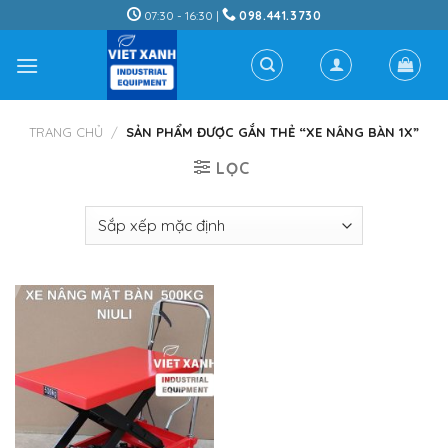
Skip
07:30 - 16:30 |
098.441.3730
to
content
TRANG CHỦ
/
SẢN PHẨM ĐƯỢC GẮN THẺ “XE NÂNG BÀN 1X”
LỌC