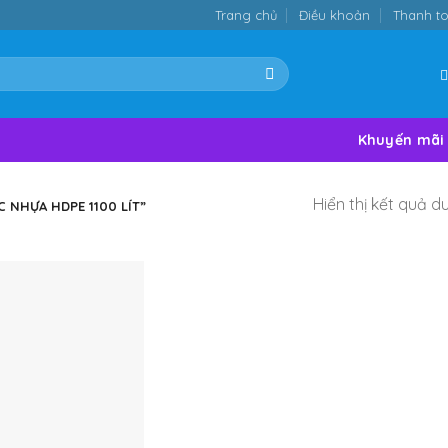
Trang chủ
Điều khoản
Thanh t
Khuyến mãi
Hiển thị kết quả d
 NHỰA HDPE 1100 LÍT”