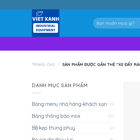
Skip
to
content
Tìm
kiếm:
TRANG CHỦ
/
SẢN PHẨM ĐƯỢC GẮN THẺ “XE ĐẨY RÁC
DANH MỤC SẢN PHẨM
Bảng menu nhà hàng-khách sạn
(26)
Bảng thông báo inox
(12)
Bộ kẹp thùng phuy
(2)
Bộ nguồn thủy lực
(8)