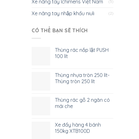
Xe nâng tay Ichimens Việt Nam
(5)
Xe nâng tay nhập khẩu niuli
(2)
CÓ THỂ BẠN SẼ THÍCH
Thùng rác nắp lật PUSH
100 lít
Thùng nhựa tròn 250 lít-
Thùng tròn 250 lít
Thùng rác gỗ 2 ngăn có
mái che
Xe đẩy hàng 4 bánh
150kg XTB100D