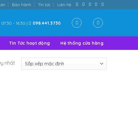
oán
Bảo hành
Tin tức
Liên hệ
07:30 - 16:30 |
098.441.3730
Tin Tức hoạt động
Hệ thống cửa hàng
uy nhất