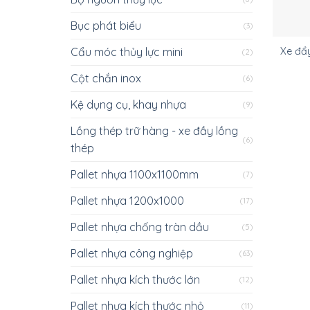
Bục phát biểu
(3)
Cẩu móc thủy lực mini
Xe đẩy
(2)
Cột chắn inox
(6)
Kệ dụng cụ, khay nhựa
(9)
Lồng thép trữ hàng - xe đầy lồng
(6)
thép
Pallet nhựa 1100x1100mm
(7)
Pallet nhựa 1200x1000
(17)
Pallet nhựa chống tràn dầu
(5)
Pallet nhựa công nghiệp
(63)
Pallet nhựa kích thước lớn
(12)
Pallet nhựa kích thước nhỏ
(11)