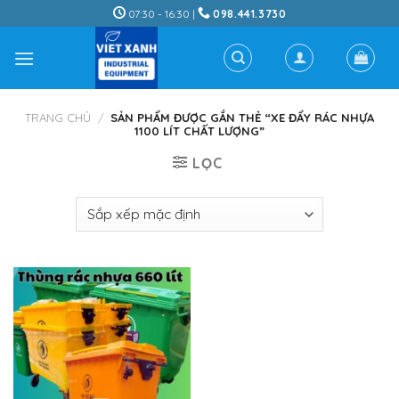
Skip
07:30 - 16:30 |
098.441.3730
to
content
TRANG CHỦ
/
SẢN PHẨM ĐƯỢC GẮN THẺ “XE ĐẨY RÁC NHỰA
1100 LÍT CHẤT LƯỢNG”
LỌC