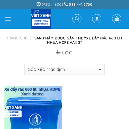
Skip
07:30 - 16:30 |
098.441.3730
to
content
TRANG CHỦ
/
SẢN PHẨM ĐƯỢC GẮN THẺ “XE ĐẨY RÁC 660 LÍT
NHỰA HDPE VÀNG”
LỌC