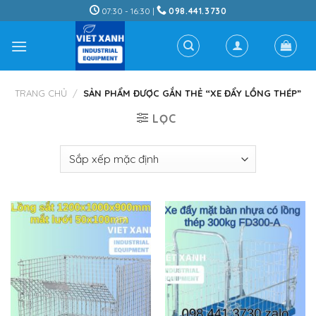
Skip
07:30 - 16:30 |
098.441.3730
to
content
TRANG CHỦ
/
SẢN PHẨM ĐƯỢC GẮN THẺ “XE ĐẨY LỒNG THÉP”
LỌC