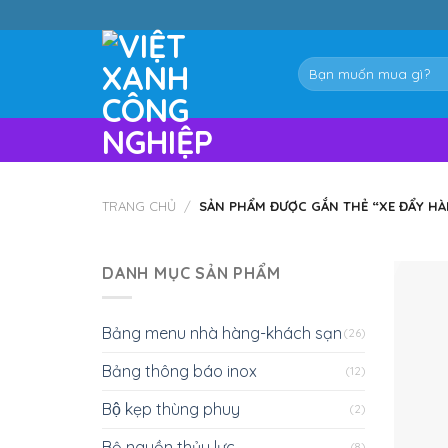
Skip
to
content
Tìm
kiếm:
TRANG CHỦ
/
SẢN PHẨM ĐƯỢC GẮN THẺ “XE ĐẨY HÀ
DANH MỤC SẢN PHẨM
Bảng menu nhà hàng-khách sạn
(26)
Bảng thông báo inox
(12)
Bộ kẹp thùng phuy
(2)
Bộ nguồn thủy lực
(8)