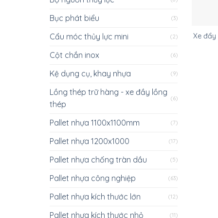
Bục phát biểu
(3)
Cẩu móc thủy lực mini
Xe đẩy
(2)
Cột chắn inox
(6)
Kệ dụng cụ, khay nhựa
(9)
Lồng thép trữ hàng - xe đầy lồng
(6)
thép
Pallet nhựa 1100x1100mm
(7)
Pallet nhựa 1200x1000
(17)
Pallet nhựa chống tràn dầu
(5)
Pallet nhựa công nghiệp
(63)
Pallet nhựa kích thước lớn
(12)
Pallet nhựa kích thước nhỏ
(11)