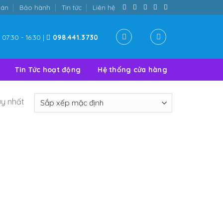
oán
Bảo hành
Tin tức
Liên hệ
07:30 - 16:30 |
098.441.3730
Tin Tức hoạt động
Hệ thống cửa hàng
uy nhất