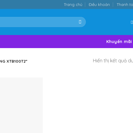
Trang chủ
Điều khoản
Thanh t
Khuyến mãi
Hiển thị kết quả d
NG XTB100T2”