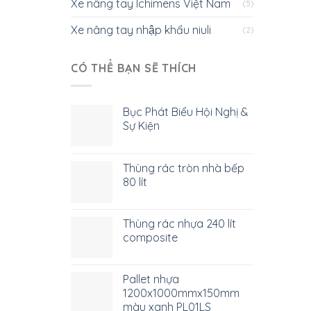
Xe nâng tay Ichimens Việt Nam
(5)
Xe nâng tay nhập khẩu niuli
(2)
CÓ THỂ BẠN SẼ THÍCH
Bục Phát Biểu Hội Nghị &
Sự Kiện
Thùng rác tròn nhà bếp
80 lít
Thùng rác nhựa 240 lít
composite
Pallet nhựa
1200x1000mmx150mm
màu xanh PL01LS