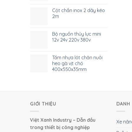
Cột chắn inox 2 dây kéo
2m
Bộ nguồn thủy lực mini
12v 24v 220v 380v
Tấm nhựa lót chăn nuôi
heo gà vịt chó
400x550x35mm
GIỚI THIỆU
DANH 
Việt Xanh Industry – Dẫn đầu
Xe nân
trong thiết bị công nghiệp