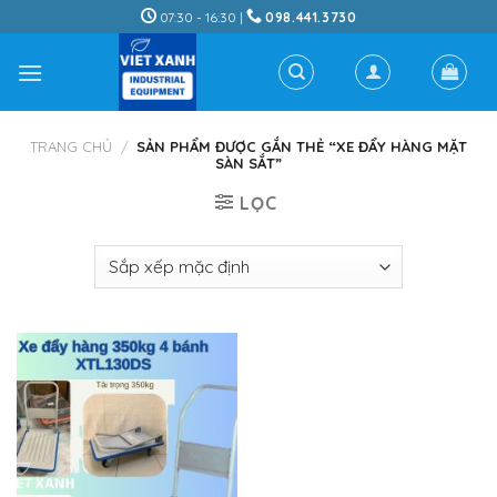
Skip
07:30 - 16:30 |
098.441.3730
to
content
TRANG CHỦ
/
SẢN PHẨM ĐƯỢC GẮN THẺ “XE ĐẨY HÀNG MẶT
SÀN SẮT”
LỌC