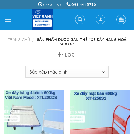
Skip
07:30 - 16:30 |
098.441.3730
to
content
TRANG CHỦ
/
SẢN PHẨM ĐƯỢC GẮN THẺ “XE ĐẦY HÀNG HOÁ
600KG”
LỌC