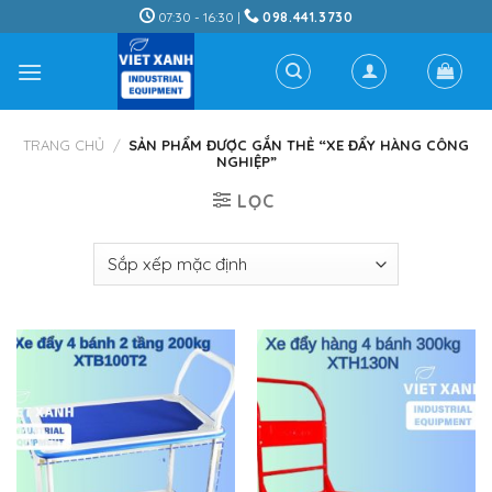
Skip
07:30 - 16:30 |
098.441.3730
to
content
TRANG CHỦ
/
SẢN PHẨM ĐƯỢC GẮN THẺ “XE ĐẨY HÀNG CÔNG
NGHIỆP”
LỌC