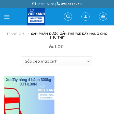
Skip
07:30 - 16:30 |
098.441.3730
to
content
TRANG CHỦ
/
SẢN PHẨM ĐƯỢC GẮN THẺ “XE ĐẨY HÀNG CHO
SIÊU THỊ”
LỌC