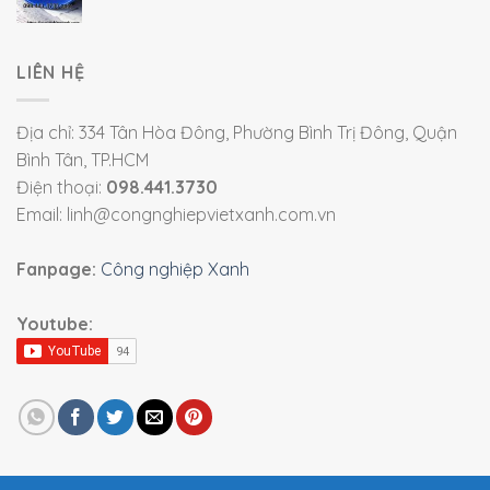
LIÊN HỆ
Địa chỉ: 334 Tân Hòa Đông, Phường Bình Trị Đông, Quận
Bình Tân, TP.HCM
Điện thoại:
098.441.3730
Email: linh@congnghiepvietxanh.com.vn
Fanpage:
Công nghiệp Xanh
Youtube: