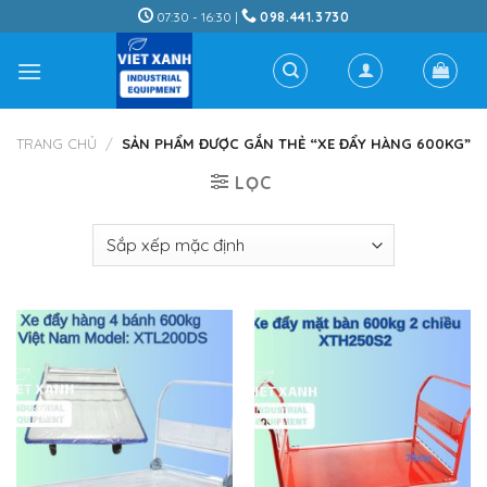
Skip
07:30 - 16:30 |
098.441.3730
to
content
TRANG CHỦ
/
SẢN PHẨM ĐƯỢC GẮN THẺ “XE ĐẨY HÀNG 600KG”
LỌC