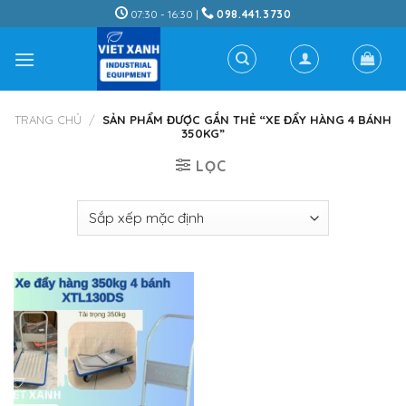
Skip
07:30 - 16:30 |
098.441.3730
to
content
TRANG CHỦ
/
SẢN PHẨM ĐƯỢC GẮN THẺ “XE ĐẨY HÀNG 4 BÁNH
350KG”
LỌC