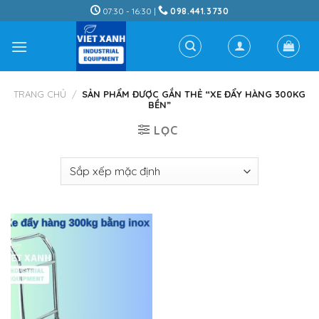
Skip
07:30 - 16:30 |
098.441.3730
to
content
TRANG CHỦ
/
SẢN PHẨM ĐƯỢC GẮN THẺ “XE ĐẨY HÀNG 300KG
BỀN”
LỌC