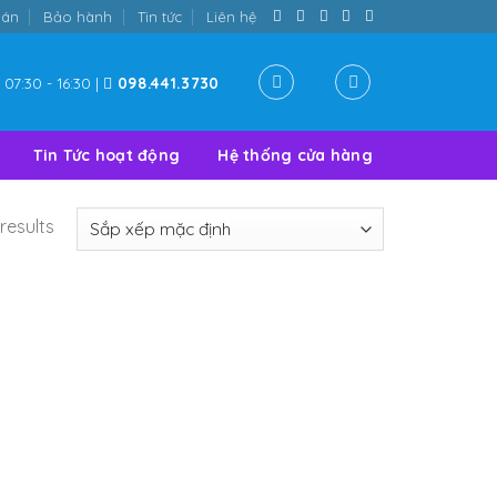
oán
Bảo hành
Tin tức
Liên hệ
07:30 - 16:30 |
098.441.3730
Tin Tức hoạt động
Hệ thống cửa hàng
results