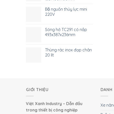
Bộ nguồn thủy lực mini
220V
Sóng hở TC291 có nắp
493x387x236mm
Thùng rác inox đạp chân
20 lít
GIỚI THIỆU
DANH 
Việt Xanh Industry – Dẫn đầu
Xe nân
trong thiết bị công nghiệp