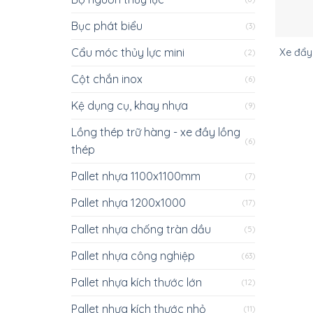
Bục phát biểu
(3)
Cẩu móc thủy lực mini
Xe đẩy
(2)
Cột chắn inox
(6)
Kệ dụng cụ, khay nhựa
(9)
Lồng thép trữ hàng - xe đầy lồng
(6)
thép
Pallet nhựa 1100x1100mm
(7)
Pallet nhựa 1200x1000
(17)
Pallet nhựa chống tràn dầu
(5)
Pallet nhựa công nghiệp
(63)
Pallet nhựa kích thước lớn
(12)
Pallet nhựa kích thước nhỏ
(11)