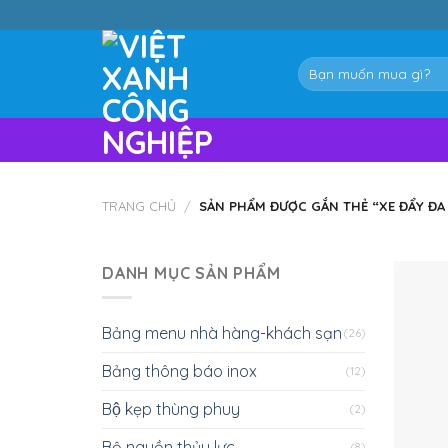
Skip
to
content
Tìm
kiếm:
TRANG CHỦ
/
SẢN PHẨM ĐƯỢC GẮN THẺ “XE ĐẨY ĐA
DANH MỤC SẢN PHẨM
Bảng menu nhà hàng-khách sạn
(26)
Bảng thông báo inox
(12)
Bộ kẹp thùng phuy
(2)
Bộ nguồn thủy lực
(8)