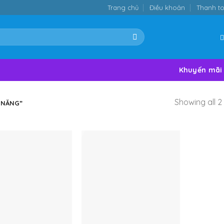
Trang chủ
Điều khoản
Thanh t
Khuyến mãi
Showing all 2 
 NĂNG”