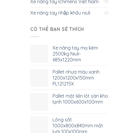
Xe nâng tay Ichimens Việt Nam
(5)
Xe nâng tay nhập khẩu niuli
(2)
CÓ THỂ BẠN SẼ THÍCH
Xe nâng tay mạ kẽm
2500kg Niuli-
685x1220mm
Pallet nhựa màu xanh
1200x1200x150mm
PL121215X
Pallet mặt liền lót sàn kho
lạnh 1000x600x100mm
Lồng sắt
1000x800x840mm mắt
lưới 100x100mm