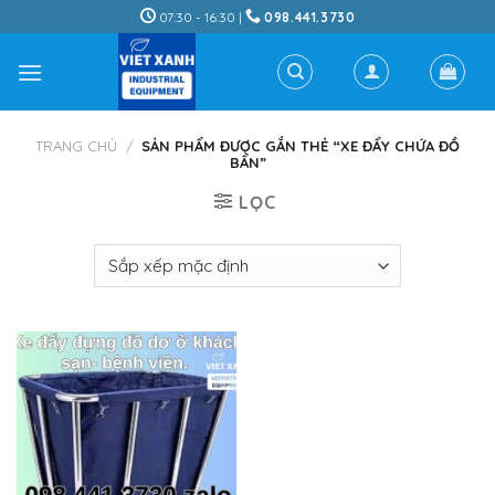
Skip
07:30 - 16:30 |
098.441.3730
to
content
TRANG CHỦ
/
SẢN PHẨM ĐƯỢC GẮN THẺ “XE ĐẨY CHỨA ĐỒ
BẨN”
LỌC