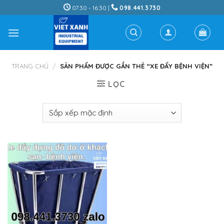
Skip
07:30 - 16:30 |
098.441.3730
to
content
TRANG CHỦ
/
SẢN PHẨM ĐƯỢC GẮN THẺ “XE ĐẨY BỆNH VIỆN”
LỌC