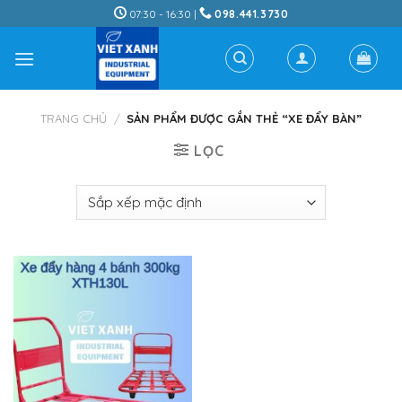
Skip
07:30 - 16:30 |
098.441.3730
to
content
TRANG CHỦ
/
SẢN PHẨM ĐƯỢC GẮN THẺ “XE ĐẨY BÀN”
LỌC