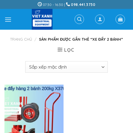
Skip
07:30 - 16:30 |
098.441.3730
to
content
TRANG CHỦ
/
SẢN PHẨM ĐƯỢC GẮN THẺ “XE ĐẨY 2 BÁNH”
LỌC