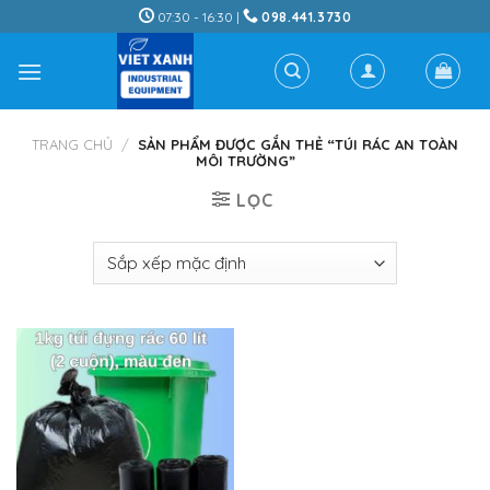
Skip
07:30 - 16:30 |
098.441.3730
to
content
TRANG CHỦ
/
SẢN PHẨM ĐƯỢC GẮN THẺ “TÚI RÁC AN TOÀN
MÔI TRƯỜNG”
LỌC