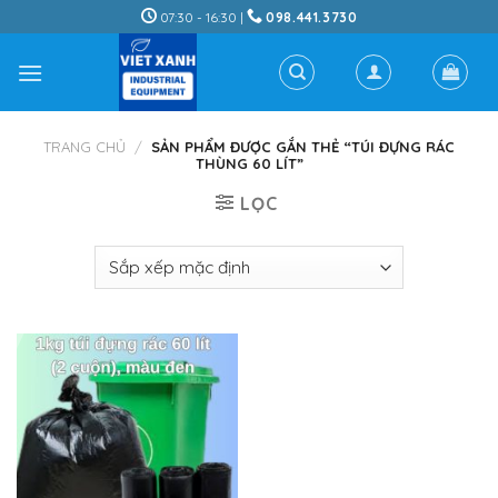
Skip
07:30 - 16:30 |
098.441.3730
to
content
TRANG CHỦ
/
SẢN PHẨM ĐƯỢC GẮN THẺ “TÚI ĐỰNG RÁC
THÙNG 60 LÍT”
LỌC